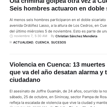
Ola criminal golpea otra vez a Cu
Seis hombres actuaron en doble s
Al menos seis hombres participaron en el doble sicariato 
avenida Ordóñez Lasso, a la altura de Los Cedros, en Cuen
del último miércoles 5 de noviembre. Esto es parte de un
noviembre 7
,
5:30 AM
By 
Christian Sánchez Mendieta
criminal en esta ciudad que deja dolor y muertos. Así lo i
In 
coronel Hugo Arroyo, comandante …
ACTUALIDAD
,
CUENCA
,
SUCESOS
Violencia en Cuenca: 13 muertes 
que va del año desatan alarma y 
ciudadano
El asesinato de Joffre Guamán, de 24 años, ocurrido la n
sábado, 25 de octubre, en Sinincay, sector Pampa de Ros
refleja la escalada de violencia que vive la ciudad y manti