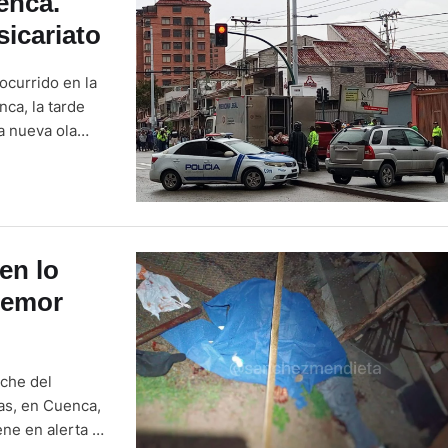
enca.
icariato
ocurrido en la
ca, la tarde
a nueva ola
nformó el
en lo
temor
oche del
as, en Cuenca,
ene en alerta a