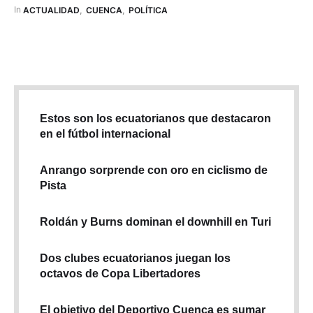
una sentencia por violencia política de género, suspendió los
In 
ACTUALIDAD
,
CUENCA
,
POLÍTICA
derechos de participación de Zamora. Sin embargo, la
normativa …
Estos son los ecuatorianos que destacaron
en el fútbol internacional
Anrango sorprende con oro en ciclismo de
Pista
Roldán y Burns dominan el downhill en Turi
Dos clubes ecuatorianos juegan los
octavos de Copa Libertadores
El objetivo del Deportivo Cuenca es sumar