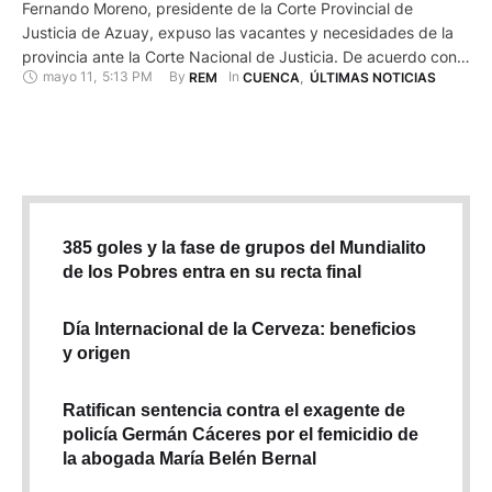
Fernando Moreno, presidente de la Corte Provincial de
Justicia de Azuay, expuso las vacantes y necesidades de la
provincia ante la Corte Nacional de Justicia. De acuerdo con
mayo 11
,
5:13 PM
By 
In 
REM
CUENCA
,
ÚLTIMAS NOTICIAS
la exposición del funcionario, quien participó en la mesa de
trabajo desarrollada en la Corte Nacional, existe un déficit de
15 jueces en la provincia. Según Moreno, …
385 goles y la fase de grupos del Mundialito
de los Pobres entra en su recta final
Día Internacional de la Cerveza: beneficios
y origen
Ratifican sentencia contra el exagente de
policía Germán Cáceres por el femicidio de
la abogada María Belén Bernal