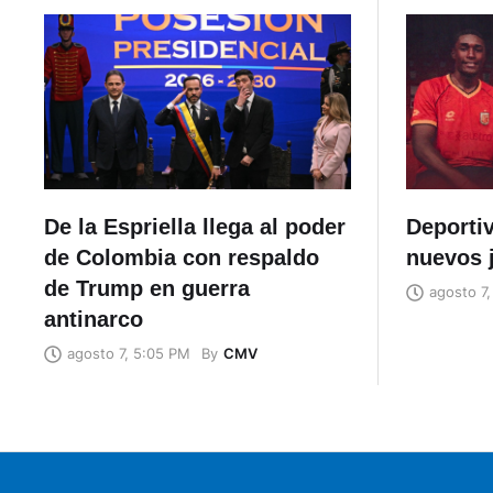
De la Espriella llega al poder
Deporti
de Colombia con respaldo
nuevos 
de Trump en guerra
agosto 7
antinarco
By
CMV
agosto 7, 5:05 PM