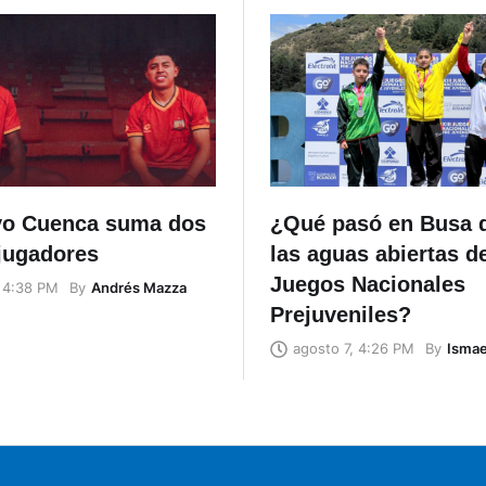
vo Cuenca suma dos
¿Qué pasó en Busa 
jugadores
las aguas abiertas d
Juegos Nacionales
By
Andrés Mazza
, 4:38 PM
Prejuveniles?
By
Ismae
agosto 7, 4:26 PM