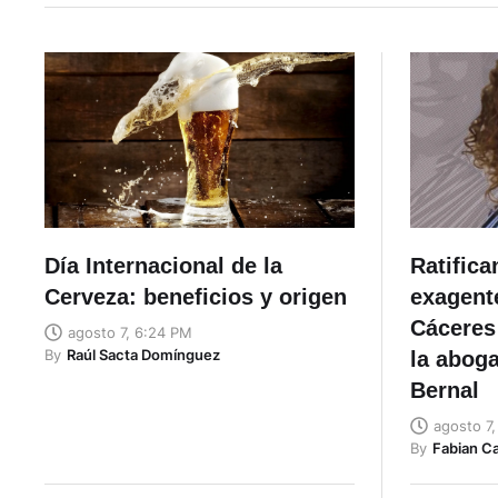
Día Internacional de la
Ratifica
Cerveza: beneficios y origen
exagent
Cáceres 
agosto 7, 6:24 PM
By
Raúl Sacta Domínguez
la abog
Bernal
agosto 7
By
Fabian C