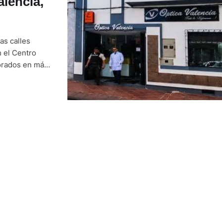
alencia,
as calles
 el Centro
lorados en más
6. La Policía