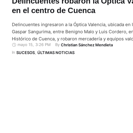
Delincuentes robaron la Óptica V
en el centro de Cuenca
Delincuentes ingresaron a la Óptica Valencia, ubicada en l
Gaspar Sangurima, entre Benigno Malo y Luis Cordero, en
Histórico de Cuenca, y robaron mercadería y equipos va
mayo 15
,
3:26 PM
By 
Christian Sánchez Mendieta
de 5.000 dólares. El atraco ocurrió este 15 de mayo de 202
In 
Nacional acudió al sitio tras una alerta emitida por …
SUCESOS
,
ÚLTIMAS NOTICIAS