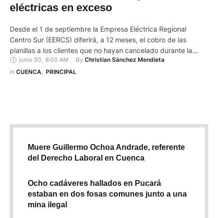
eléctricas en exceso
Desde el 1 de septiembre la Empresa Eléctrica Regional
Centro Sur (EERCS) diferirá, a 12 meses, el cobro de las
planillas a los clientes que no hayan cancelado durante la
junio 30
,
8:00 AM
By 
Christian Sánchez Mendieta
emergencia sanitaria por la Covid.19. Esta comenzó el 16 de
marzo e incluye un decreto de estado de excepción, que
In 
CUENCA
,
PRINCIPAL
terminará el 15 de agosto …
Muere Guillermo Ochoa Andrade, referente
del Derecho Laboral en Cuenca
Ocho cadáveres hallados en Pucará
estaban en dos fosas comunes junto a una
mina ilegal