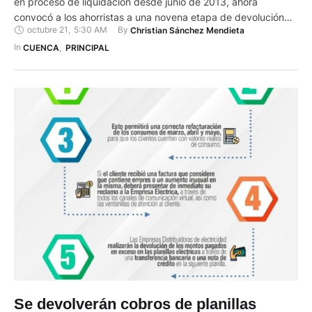
en proceso de liquidación desde junio de 2013, ahora
convocó a los ahorristas a una novena etapa de devolución
octubre 21
,
5:30 AM
By 
Christian Sánchez Mendieta
de su dinero. Esta vez los cuentahabientes recibieron 961
dólares, que son producto del cobro de préstamos que había
In 
CUENCA
,
PRINCIPAL
entregado esta institución financiera cuando aún estaba …
Se devolverán cobros de planillas