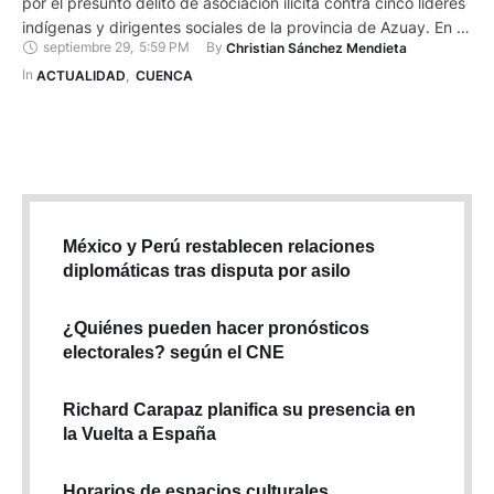
por el presunto delito de asociación ilícita contra cinco líderes
indígenas y dirigentes sociales de la provincia de Azuay. En la
septiembre 29
,
5:59 PM
By 
Christian Sánchez Mendieta
lista constan Lauro Sicha, presidente de la Federación de
Organizaciones Indígenas y Campesinas del Azuay (FOA), y
In 
ACTUALIDAD
,
CUENCA
Yaku Pérez, exprefecto de Azuay y excandidato a …
México y Perú restablecen relaciones
diplomáticas tras disputa por asilo
¿Quiénes pueden hacer pronósticos
electorales? según el CNE
Richard Carapaz planifica su presencia en
la Vuelta a España
Horarios de espacios culturales