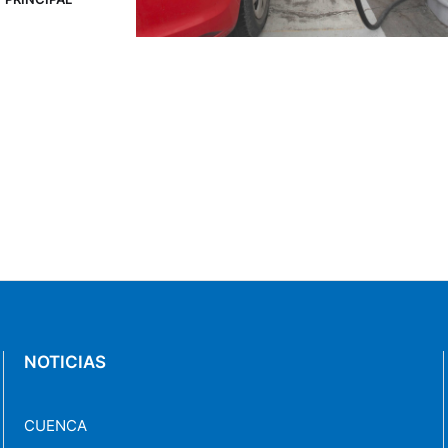
istribuidoras
enen que …
NOTICIAS
CUENCA