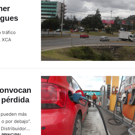
mer
ogues
 tráfico
). XCA
convocan
 pérdida
no pueden más
 o por debajo”.
 Distribuidores
PRINCIPAL