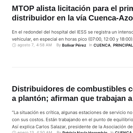
MTOP alista licitación para el pri
distribuidor en la vía Cuenca-Az
En el redondel del hospital del IESS se registra un intenso
vehicular, en especial en horas pico (07:00, 12:00 y 18:00
agosto 7
,
4:58 AM
By 
In 
Bolívar Pérez
CUENCA
,
PRINCIPAL
Distribuidores de combustibles 
a plantón; afirman que trabajan a
“La situación es crítica, algunas estaciones de servicio 
con sus costos. Están trabajando en el punto de equilibrio
Así explica Carlos Salazar, presidente de la Asociación de
enero 13
,
4:50 AM
By 
In 
Patricia Naula Herembás
CUENCA
,