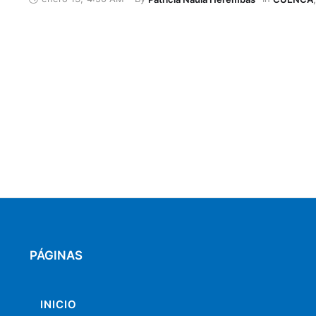
de Gasolina del Azuay (ADDPA), el panorama de algunas d
que están en poblaciones alejadas de los terminales y ti
PÁGINAS
INICIO