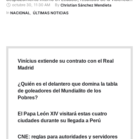
octubre 30
,
11:30 AM
By 
Christian Sánchez Mendieta
criminal entre 2022 y 2024. La investigación, en la que
participaron la Defensoría del Pueblo del Ecuador (DPE) y la
In 
NACIONAL
,
ÚLTIMAS NOTICIAS
consultora NeoPlan, reveló que el país enfrentó en ese
periodo …
Vinícius extiende su contrato con el Real
Madrid
¿Quién es el delantero que domina la tabla
de goleadores del Mundialito de los
Pobres?
El Papa León XIV visitará estas cuatro
ciudades durante su llegada a Perú
CNE: reglas para autoridades y servidores