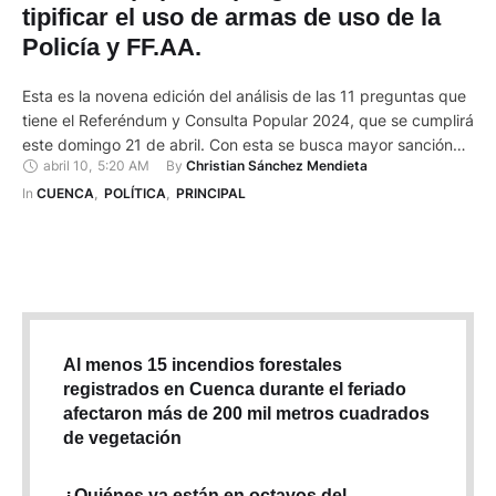
tipificar el uso de armas de uso de la
Policía y FF.AA.
Esta es la novena edición del análisis de las 11 preguntas que
tiene el Referéndum y Consulta Popular 2024, que se cumplirá
este domingo 21 de abril. Con esta se busca mayor sanción
abril 10
,
5:20 AM
By 
Christian Sánchez Mendieta
para porte de armas policiales y militares. La pregunta nueve
dice: ¿Está usted de acuerdo con que se tipifique el delito de
In 
CUENCA
,
POLÍTICA
,
PRINCIPAL
…
Al menos 15 incendios forestales
registrados en Cuenca durante el feriado
afectaron más de 200 mil metros cuadrados
de vegetación
¿Quiénes ya están en octavos del