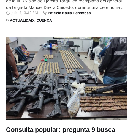
de la III División de Ejército Tarqui en reemplazo del general
de brigada Manuel Dávila Caicedo, durante una ceremonia de
julio 9
,
3:32 PM
By 
Patricia Naula Herembás
cambio de mando realizada el 9 de julio de 2025 en las
instalaciones de la unidad militar. El acto contó con la
In 
ACTUALIDAD
,
CUENCA
presencia del general …
Consulta popular: pregunta 9 busca