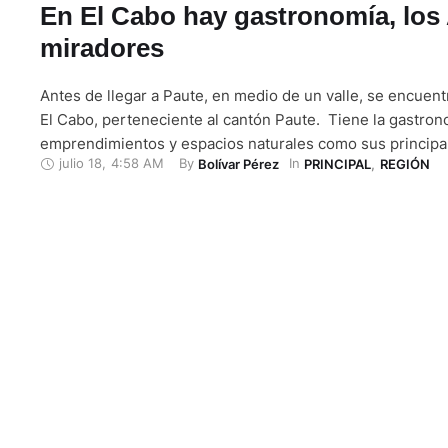
En El Cabo hay gastronomía, los
miradores
Antes de llegar a Paute, en medio de un valle, se encuent
El Cabo, perteneciente al cantón Paute. Tiene la gastron
emprendimientos y espacios naturales como sus principal
julio 18
,
4:58 AM
By 
In 
Bolívar Pérez
PRINCIPAL
,
REGIÓN
El Cabo se compone de siete comunidades, lo atraviesa el
cuenta con amplías hectáreas de terrenos dedicados al cu
productos …