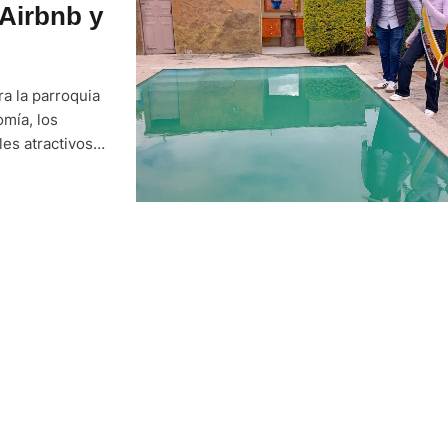
 Airbnb y
ra la parroquia
omía, los
es atractivos.
 río Paute,
ltivo de