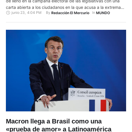
de lleno en la campaña electoral de las legislativas con una
carta abierta a los ciudadanos en la que acusa a la extrema
junio 23
,
4:04 PM
By 
In 
Redacción El Mercurio
MUNDO
derecha e izquierda de dividir al país y pide el voto para el
centro. Macron afirmó que la coalición que encabeza su
partido es …
Macron llega a Brasil como una
«prueba de amor» a Latinoamérica