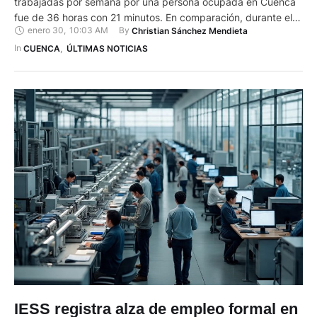
fue de 36 horas con 21 minutos. En comparación, durante el
enero 30
,
10:03 AM
By 
Christian Sánchez Mendieta
tercer trimestre de ese mismo año, el promedio alcanzó 38
horas con 34 minutos. Estos datos constan en la Encuesta
In 
CUENCA
,
ÚLTIMAS NOTICIAS
Nacional de Empleo, Desempleo y …
IESS registra alza de empleo formal en