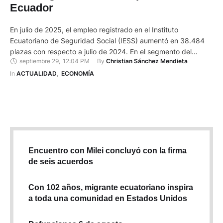
Ecuador
En julio de 2025, el empleo registrado en el Instituto
Ecuatoriano de Seguridad Social (IESS) aumentó en 38.484
plazas con respecto a julio de 2024. En el segmento del
septiembre 29
,
12:04 PM
By 
Christian Sánchez Mendieta
sector privado, la variación fue del 1,5 %, es decir, 32.790
empleos registrados. Así consta en el Registro Estadístico de
In 
ACTUALIDAD
,
ECONOMÍA
Empleo en la Seguridad Social (Reess) …
Encuentro con Milei concluyó con la firma
de seis acuerdos
Con 102 años, migrante ecuatoriano inspira
a toda una comunidad en Estados Unidos
Defunciones 6 de agosto