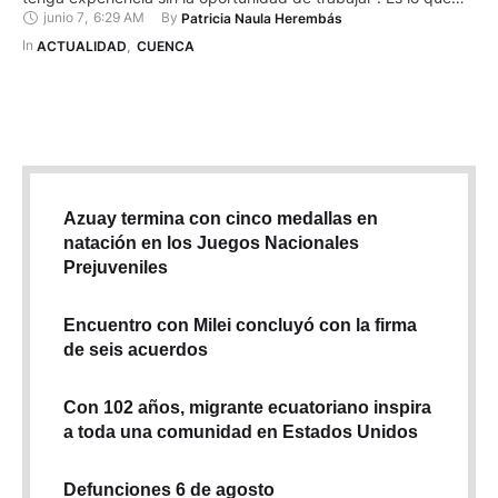
junio 7
,
6:29 AM
By 
Patricia Naula Herembás
asevera Luis Loyola, de 24 años y Licenciado en
Comunicación Social. Aunque actualmente labora en el
In 
ACTUALIDAD
,
CUENCA
Gobierno Provincial del Azuay, Luis reconoce que no es fácil
…
Azuay termina con cinco medallas en
natación en los Juegos Nacionales
Prejuveniles
Encuentro con Milei concluyó con la firma
de seis acuerdos
Con 102 años, migrante ecuatoriano inspira
a toda una comunidad en Estados Unidos
Defunciones 6 de agosto