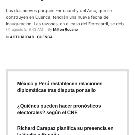
Los dos nuevos parques Ferrocarril y del Arco, que se
construyen en Cuenca, tendrán una nueva fecha de
inauguración. Las razones, en el caso del Ferrocarril, se deben
agosto 5
,
9:43 AM
By 
Milton Rocano
a que se encuentran en la fase de acabados. Por ahora, con
corte a julio 2025, el espacio ubicado en el sector de Gapal
In 
ACTUALIDAD
,
CUENCA
tiene un avance …
México y Perú restablecen relaciones
diplomáticas tras disputa por asilo
¿Quiénes pueden hacer pronósticos
electorales? según el CNE
Richard Carapaz planifica su presencia en
la Vuelta a España