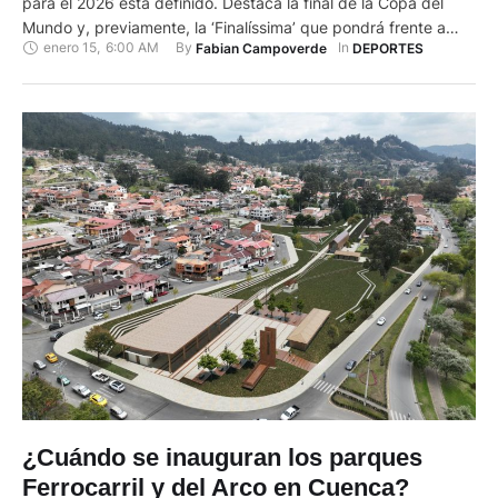
para el 2026 está definido. Destaca la final de la Copa del
Mundo y, previamente, la ‘Finalíssima’ que pondrá frente a
enero 15
,
6:00 AM
By 
In 
Fabian Campoverde
DEPORTES
frente a Argentina y a España. A nivel local, son importantes
las fechas por el inicio y la final de la LigaPro y el …
¿Cuándo se inauguran los parques
Ferrocarril y del Arco en Cuenca?