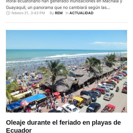
litoral ecuatoriano han generado inundaciones en Machala y
Guayaquil, un panorama que no cambiará según las
febrero 21
,
3:43 PM
By 
In 
REM
ACTUALIDAD
predicciones del clima. El Instituto Naciona de Meteorología e
Hidrología (INHAMI) advirtió mediante boletín que se espera
“lluvias y tormentas eléctricas” en la Costa del Ecuador para
los …
Oleaje durante el feriado en playas de
Ecuador