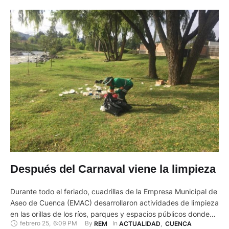
Después del Carnaval viene la limpieza
Durante todo el feriado, cuadrillas de la Empresa Municipal de
Aseo de Cuenca (EMAC) desarrollaron actividades de limpieza
en las orillas de los ríos, parques y espacios públicos donde
febrero 25
,
6:09 PM
By 
In 
REM
ACTUALIDAD
,
CUENCA
se desarrolló el juego de carnaval. Plásticos, vajillas