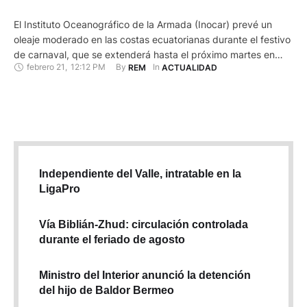
El Instituto Oceanográfico de la Armada (Inocar) prevé un
oleaje moderado en las costas ecuatorianas durante el festivo
de carnaval, que se extenderá hasta el próximo martes en
febrero 21
,
12:12 PM
By 
In 
REM
ACTUALIDAD
Ecuador. Respecto a las condiciones de oleaje y estado del
mar desde este viernes hasta el 25 de febrero, la institución
señaló que se mantendrá el "arribo …
Independiente del Valle, intratable en la
LigaPro
Vía Biblián-Zhud: circulación controlada
durante el feriado de agosto
Ministro del Interior anunció la detención
del hijo de Baldor Bermeo