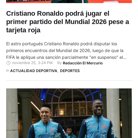
Cristiano Ronaldo podrá jugar el
primer partido del Mundial 2026 pese a
tarjeta roja
El astro portugués Cristiano Ronaldo podrá disputar los
primeros encuentros del Mundial de 2026, luego de que la
FIFA le aplique una sanción parcialmente "en suspenso" el
noviembre 25
,
3:24 PM
By 
Redacción El Mercurio
martes tras la tarjeta roja que recibió en las eliminatorias
europeas. El atacante de 40 años fue expulsado durante la
In 
ACTUALIDAD DEPORTIVA
,
DEPORTES
derrota 2-0 en Dublín el 13 de noviembre, …