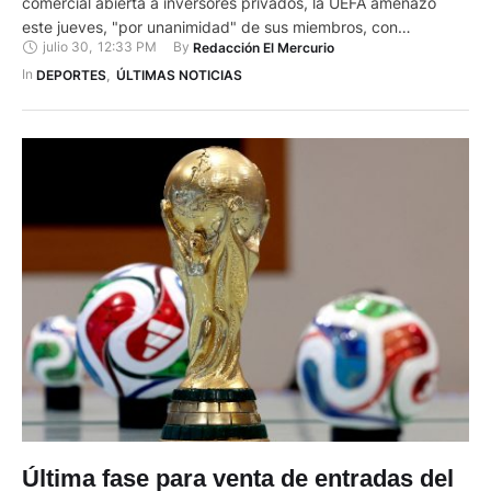
comercial abierta a inversores privados, la UEFA amenazó
este jueves, "por unanimidad" de sus miembros, con
julio 30
,
12:33 PM
By 
Redacción El Mercurio
boicotear los próximos Mundiales y competiciones de la
máxima autoridad del fútbol. El organismo que dirige el fútbol
In 
DEPORTES
,
ÚLTIMAS NOTICIAS
europeo y sus 55 federaciones "rechazan unánimemente y de
manera clara …
Última fase para venta de entradas del