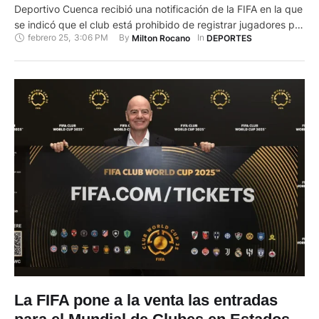
Deportivo Cuenca recibió una notificación de la FIFA en la que
se indicó que el club está prohibido de registrar jugadores por
febrero 25
,
3:06 PM
By 
In 
Milton Rocano
DEPORTES
tres períodos. La prohibición es por una deuda que el club
mantiene con el exjugador Rafael Viotti. El jugador argentino
que militó en el expreso …
La FIFA pone a la venta las entradas