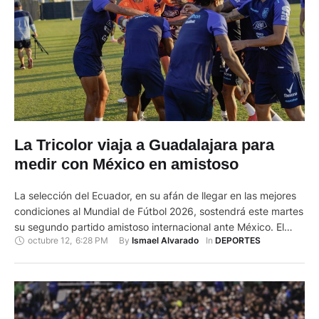
La Tricolor viaja a Guadalajara para
medir con México en amistoso
La selección del Ecuador, en su afán de llegar en las mejores
condiciones al Mundial de Fútbol 2026, sostendrá este martes
su segundo partido amistoso internacional ante México. El
octubre 12
,
6:28 PM
By 
In 
Ismael Alvarado
DEPORTES
duelo está pactado en el estadio de propiedad del club
Chivas de Guadalajara. Sebastián Beccacece, seleccionador
de la Tricolor tendrá una nueva oportunidad para buscar un …