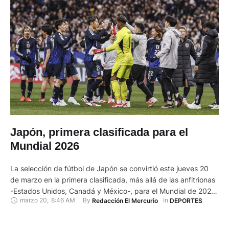
Japón, primera clasificada para el
Mundial 2026
La selección de fútbol de Japón se convirtió este jueves 20
de marzo en la primera clasificada, más allá de las anfitrionas
-Estados Unidos, Canadá y México-, para el Mundial de 2026
marzo 20
,
8:46 AM
By 
In 
Redacción El Mercurio
DEPORTES
tras vencer 2-0 a Baréin. Japón certificó, con tres jornadas de
margen su cupo a la cita mundialista al ritmo de un Takefusa
…