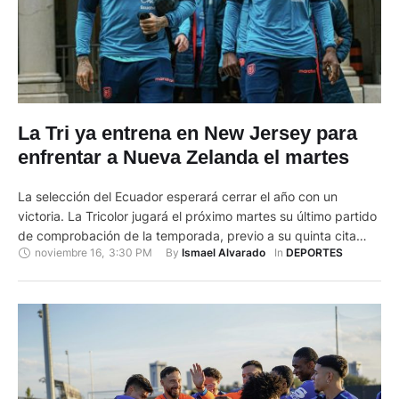
La Tri ya entrena en New Jersey para
enfrentar a Nueva Zelanda el martes
La selección del Ecuador esperará cerrar el año con un
victoria. La Tricolor jugará el próximo martes su último partido
de comprobación de la temporada, previo a su quinta cita
noviembre 16
,
3:30 PM
By 
In 
Ismael Alvarado
DEPORTES
mundialista. Sin embargo y pase que el ‘Equipo de Todos’
tiene su cupo asegurado en el Mundial de Canadá, Estados
Unidos y México, su accionar …