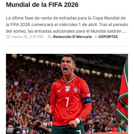
Mundial de la FIFA 2026
La última fase de venta de entradas para la Copa Mundial de
la FIFA 2026 comenzará el miércoles 1 de abril. Tras el periodo
del sorteo, las entradas adicionales para el Mundial saldrán a
marzo 25
,
2:31 PM
By 
In 
Redacción El Mercurio
DEPORTES
la venta para el público en general a partir de las 11:00. La
Fase de Venta de último minuto es la …