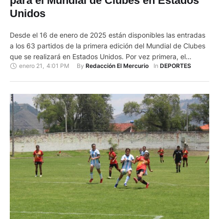
para el Mundial de Clubes en Estados
Unidos
Desde el 16 de enero de 2025 están disponibles las entradas
a los 63 partidos de la primera edición del Mundial de Clubes
que se realizará en Estados Unidos. Por vez primera, el
enero 21
,
4:01 PM
By 
In 
Redacción El Mercurio
DEPORTES
Mundial de Clubes contará con un formato en el que
participará 32 clubes de todo el mundo. Entre los
participantes están: Barcelona, …