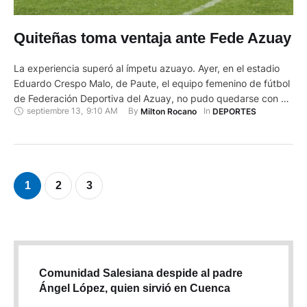
Quiteñas toma ventaja ante Fede Azuay
La experiencia superó al ímpetu azuayo. Ayer, en el estadio
Eduardo Crespo Malo, de Paute, el equipo femenino de fútbol
de Federación Deportiva del Azuay, no pudo quedarse con un
septiembre 13
,
9:10 AM
By 
In 
Milton Rocano
DEPORTES
resultado positivo al caer por la mínima diferencia ante
Quiteñas FC. Y es que en el partido correspondiente a la
semifinal de ida del Torneo …
1
2
3
Comunidad Salesiana despide al padre
Ángel López, quien sirvió en Cuenca