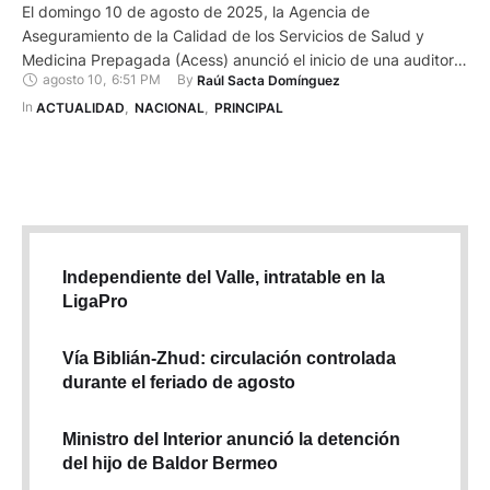
El domingo 10 de agosto de 2025, la Agencia de
Aseguramiento de la Calidad de los Servicios de Salud y
Medicina Prepagada (Acess) anunció el inicio de una auditoría
agosto 10
,
6:51 PM
By 
Raúl Sacta Domínguez
en el Hospital Universitario de Guayaquil después de
confirmarse el fallecimiento de 12 neonatos. Esta medida
In 
ACTUALIDAD
,
NACIONAL
,
PRINCIPAL
busca esclarecer las causas y garantizar la calidad en la
atención neonatal. Causas y …
Independiente del Valle, intratable en la
LigaPro
Vía Biblián-Zhud: circulación controlada
durante el feriado de agosto
Ministro del Interior anunció la detención
del hijo de Baldor Bermeo