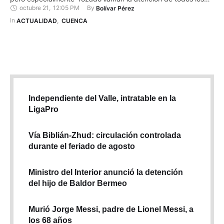
octubre 21
,
12:05 PM
By 
Bolívar Pérez
transeúntes y se convierten en un nuevo atractivo en este
último trimestre del año. Los arupos son árboles
In 
ACTUALIDAD
,
CUENCA
ornamentales nativos de Ecuador y Perú que brotan …
Independiente del Valle, intratable en la
LigaPro
Vía Biblián-Zhud: circulación controlada
durante el feriado de agosto
Ministro del Interior anunció la detención
del hijo de Baldor Bermeo
Murió Jorge Messi, padre de Lionel Messi, a
los 68 años