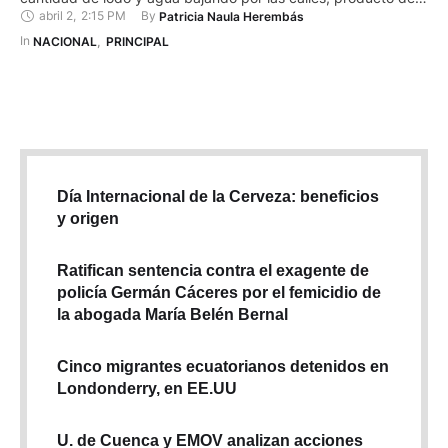
abril 2
,
2:15 PM
By 
Patricia Naula Herembás
las lluvias que se registran en la capital. La tarde de este 02
de abril de 2024, el Servicio Integrado …
In 
NACIONAL
,
PRINCIPAL
Día Internacional de la Cerveza: beneficios
y origen
Ratifican sentencia contra el exagente de
policía Germán Cáceres por el femicidio de
la abogada María Belén Bernal
Cinco migrantes ecuatorianos detenidos en
Londonderry, en EE.UU
U. de Cuenca y EMOV analizan acciones