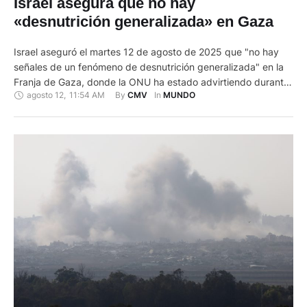
Israel asegura que no hay
«desnutrición generalizada» en Gaza
Israel aseguró el martes 12 de agosto de 2025 que "no hay
señales de un fenómeno de desnutrición generalizada" en la
Franja de Gaza, donde la ONU ha estado advirtiendo durante
agosto 12
,
11:54 AM
By 
In 
CMV
MUNDO
semanas sobre el riesgo de una hambruna. El Cogat, el
organismo del Ministerio de Defensa israelí que supervisa los
asuntos civiles en los territorios …