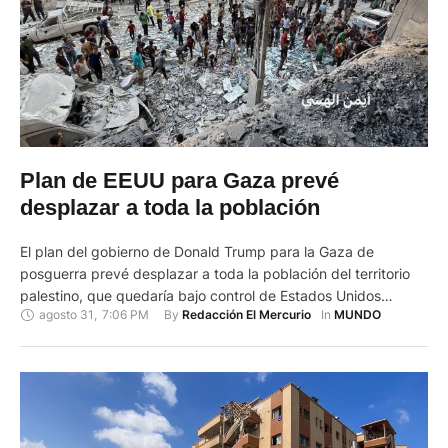
Plan de EEUU para Gaza prevé
desplazar a toda la población
El plan del gobierno de Donald Trump para la Gaza de
posguerra prevé desplazar a toda la población del territorio
palestino, que quedaría bajo control de Estados Unidos
agosto 31
,
7:06 PM
By 
In 
Redacción El Mercurio
MUNDO
durante diez años para transformarlo en un centro turístico y
tecnológico, informó el Washington Post. El plan de 38
páginas, al que tuvo acceso el diario estadounidense, …