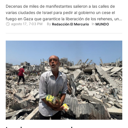
Decenas de miles de manifestantes salieron a las calles de
varias ciudades de Israel para pedir al gobierno un cese el
fuego en Gaza que garantice la liberación de los rehenes, un
agosto 17
,
7:03 PM
By 
In 
Redacción El Mercurio
MUNDO
reclamo rechazado por el primer ministro Benjamin
Netanyahu. El Foro de las familias de rehenes, que convocó a
esta jornada, calculó en cerca …