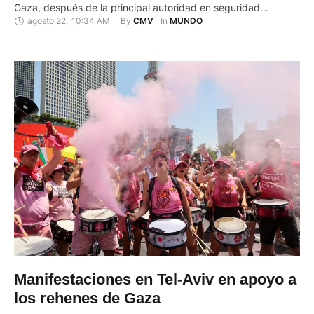
Gaza, después de la principal autoridad en seguridad
agosto 22
,
10:34 AM
By 
In 
CMV
MUNDO
alimentaria respaldada por la ONU declarara que hay
hambruna en este territorio palestino. El movimiento islamista
palestino que gobierna Gaza pidió "una acción inmediata de
…
Manifestaciones en Tel-Aviv en apoyo a
los rehenes de Gaza