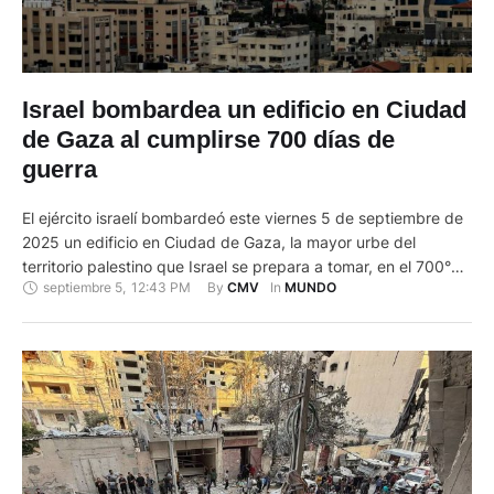
Israel bombardea un edificio en Ciudad
de Gaza al cumplirse 700 días de
guerra
El ejército israelí bombardeó este viernes 5 de septiembre de
2025 un edificio en Ciudad de Gaza, la mayor urbe del
territorio palestino que Israel se prepara a tomar, en el 700°
septiembre 5
,
12:43 PM
By 
In 
CMV
MUNDO
día de guerra con el grupo Hamás. "Hamás había instalado
dentro de ese edificio infraestructuras utilizadas para
preparar y llevar a cabo ataques …