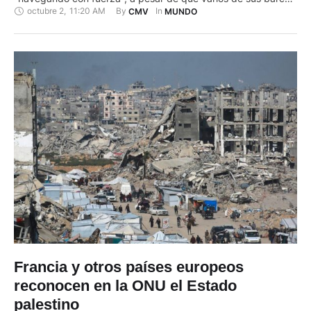
octubre 2
,
11:20 AM
By 
In 
CMV
MUNDO
fueron interceptados por las fuerzas navales de Israel que
anunció que los activistas serán deportados a Europa. La
flotilla Global Sumud ("sumud" significa "resiliencia" …
Francia y otros países europeos
reconocen en la ONU el Estado
palestino