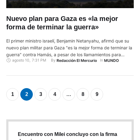
Nuevo plan para Gaza es «la mejor
forma de terminar la guerra»
El primer ministro israelí, Benjamin Netanyahu, afirmó que su
nuevo plan militar para Gaza "es la mejor forma de terminar la
guerra" contra Hamás, a pesar de los llamamientos para
agosto 10
,
7:31 PM
By 
In 
Redacción El Mercurio
MUNDO
poner fin a los combates en el devastado territorio. En Nueva
York, el Consejo de Seguridad de la ONU inició una reunión
urgente sobre el …
1
2
3
4
…
8
9
Encuentro con Milei concluyo con la firma