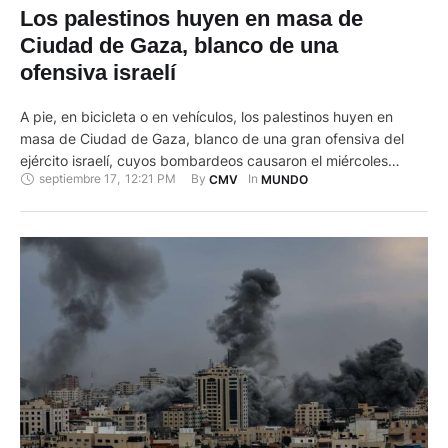
Los palestinos huyen en masa de
Ciudad de Gaza, blanco de una
ofensiva israelí
A pie, en bicicleta o en vehículos, los palestinos huyen en
masa de Ciudad de Gaza, blanco de una gran ofensiva del
ejército israelí, cuyos bombardeos causaron el miércoles
septiembre 17
,
12:21 PM
By 
In 
CMV
MUNDO
decenas de muertos en todo el territorio. Israel anunció el
martes el inicio de una gran ofensiva terrestre y aérea sobre
Ciudad de Gaza con el …