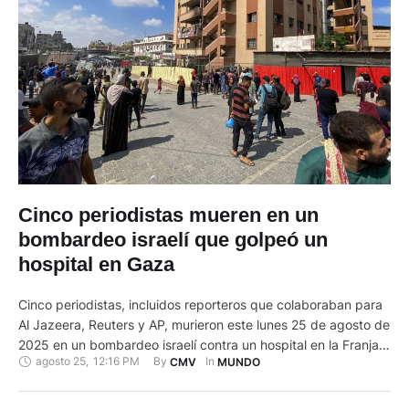
Cinco periodistas mueren en un
bombardeo israelí que golpeó un
hospital en Gaza
Cinco periodistas, incluidos reporteros que colaboraban para
Al Jazeera, Reuters y AP, murieron este lunes 25 de agosto de
2025 en un bombardeo israelí contra un hospital en la Franja
agosto 25
,
12:16 PM
By 
In 
CMV
MUNDO
de Gaza que dejó 20 fallecidos, informó la Defensa Civil del
territorio palestino. La cadena catarí Al Jazeera y las agencias
internacionales Reuters y AP …