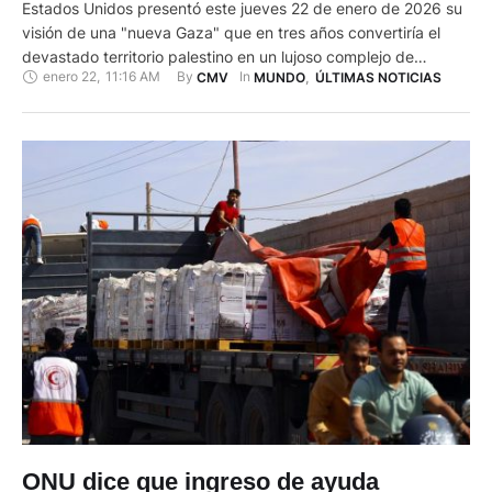
Estados Unidos presentó este jueves 22 de enero de 2026 su
visión de una "nueva Gaza" que en tres años convertiría el
devastado territorio palestino en un lujoso complejo de
enero 22
,
11:16 AM
By 
In 
CMV
MUNDO
,
ÚLTIMAS NOTICIAS
rascacielos junto al mar. "Vamos a tener mucho éxito en Gaza.
Va a ser algo grandioso", dijo el presidente estadounidense
Donald Trump al presentar su …
ONU dice que ingreso de ayuda