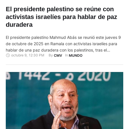
El presidente palestino se reúne con
activistas israelíes para hablar de paz
duradera
El presidente palestino Mahmud Abás se reunió este jueves 9
de octubre de 2025 en Ramala con activistas israelíes para
hablar de una paz duradera con los palestinos, tras el
octubre 9
,
12:30 PM
By 
In 
CMV
MUNDO
acuerdo de cese el fuego anunciado entre Israel y el
movimiento islamista Hamás. "Celebro el acuerdo firmado hoy,
el final de la guerra y la …