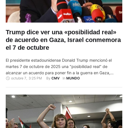
Trump dice ver una «posibilidad real»
de acuerdo en Gaza, Israel conmemora
el 7 de octubre
El presidente estadounidense Donald Trump mencionó el
martes 7 de octubre de 2025 una "posibilidad real" de
alcanzar un acuerdo para poner fin a la guerra en Gaza,
octubre 7
,
3:25 PM
By 
In 
CMV
MUNDO
mientras que Israel conmemoró el segundo aniversario del
sangriento ataque de Hamás que el 7 de octubre de
2023 desencadenó el conflicto. Trump, que presiona para
alcanzar un …