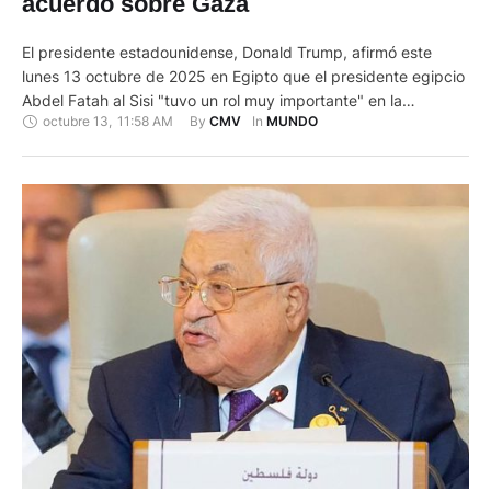
acuerdo sobre Gaza
El presidente estadounidense, Donald Trump, afirmó este
lunes 13 octubre de 2025 en Egipto que el presidente egipcio
Abdel Fatah al Sisi "tuvo un rol muy importante" en la
octubre 13
,
11:58 AM
By 
In 
CMV
MUNDO
negociación que permitió un cese el fuego en Gaza. El
mandatario republicano llegó al balneario de Sharm el Sheij,
donde copresidirá junto a Al Sisi la …