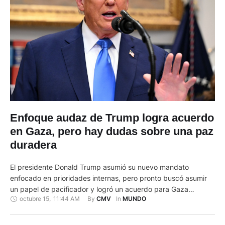
Enfoque audaz de Trump logra acuerdo
en Gaza, pero hay dudas sobre una paz
duradera
El presidente Donald Trump asumió su nuevo mandato
enfocado en prioridades internas, pero pronto buscó asumir
un papel de pacificador y logró un acuerdo para Gaza
octubre 15
,
11:44 AM
By 
In 
CMV
MUNDO
aclamado en el mundo. En septiembre de 1993 fue Bill Clinton
quien reunió a los líderes israelíes y palestinos en la Casa
Blanca para la histórica firma del primer …