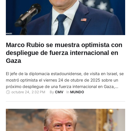
Marco Rubio se muestra optimista con
despliegue de fuerza internacional en
Gaza
El jefe de la diplomacia estadounidense, de visita en Israel, se
mostró optimista el viernes 24 de otubre de 2025 sobre un
próximo despliegue de una fuerza internacional en Gaza,
octubre 24
,
2:32 PM
By 
In 
CMV
MUNDO
mientras que varios grupos palestinos, entre ellos Hamás,
acordaron confiar la gestión del territorio a un comité de
tecnócratas. El secretario de Estado estadounidense Marco …