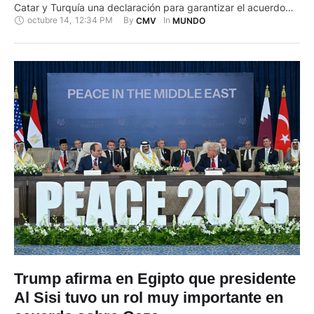
Catar y Turquía una declaración para garantizar el acuerdo
octubre 14
,
12:34 PM
By 
In 
CMV
MUNDO
entre Israel y Hamás para poner fin a la guerra en Gaza. El
presidente estadounidense comenzó el día con una visita a
Israel, donde …
Trump afirma en Egipto que presidente
Al Sisi tuvo un rol muy importante en