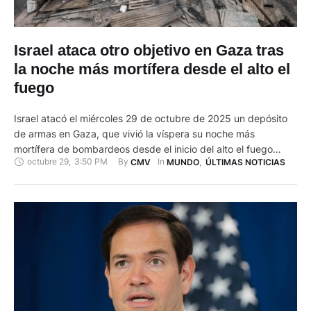
Israel ataca otro objetivo en Gaza tras
la noche más mortífera desde el alto el
fuego
Israel atacó el miércoles 29 de octubre de 2025 un depósito
de armas en Gaza, que vivió la víspera su noche más
mortífera de bombardeos desde el inicio del alto el fuego
octubre 29
,
3:50 PM
By 
In 
CMV
MUNDO
,
ÚLTIMAS NOTICIAS
mediado por Estados Unidos, y advirtió que continuará
operando para neutralizar posibles amenazas. El ejército
israelí anunció que llevó a cabo un ataque …