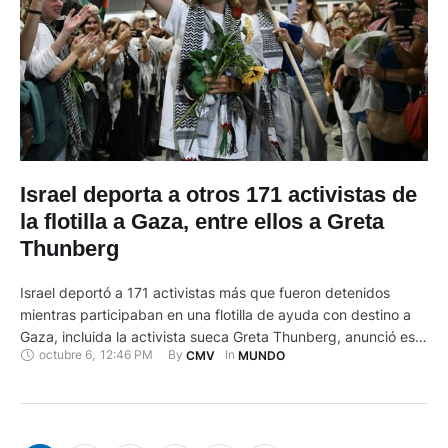
Israel deporta a otros 171 activistas de
la flotilla a Gaza, entre ellos a Greta
Thunberg
Israel deportó a 171 activistas más que fueron detenidos
mientras participaban en una flotilla de ayuda con destino a
Gaza, incluida la activista sueca Greta Thunberg, anunció este
octubre 6
,
12:46 PM
By 
In 
CMV
MUNDO
lunes 6 dce octubre de 2025 el ministerio de Relaciones
Exteriores. En una publicación en la red social X, el ministerio
dijo que otros "171 provocadores de …