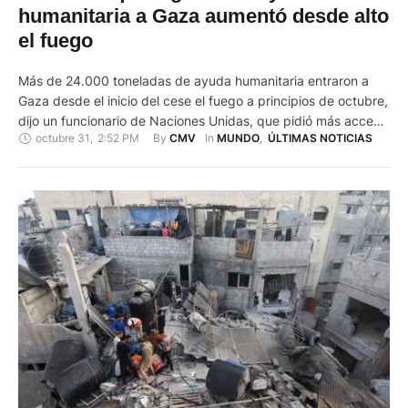
humanitaria a Gaza aumentó desde alto
el fuego
Más de 24.000 toneladas de ayuda humanitaria entraron a
Gaza desde el inicio del cese el fuego a principios de octubre,
dijo un funcionario de Naciones Unidas, que pidió más acceso
octubre 31
,
2:52 PM
By 
In 
CMV
MUNDO
,
ÚLTIMAS NOTICIAS
a las oenegés para su distribución. Aunque la cantidad de
ayuda humanitaria es significativamente más grande
comparada con el periodo previo al alto el …