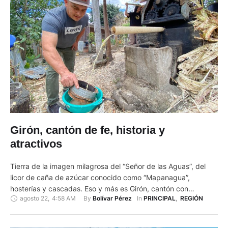
Girón, cantón de fe, historia y
atractivos
Tierra de la imagen milagrosa del “Señor de las Aguas”, del
licor de caña de azúcar conocido como “Mapanagua”,
hosterías y cascadas. Eso y más es Girón, cantón con
agosto 22
,
4:58 AM
By 
In 
Bolívar Pérez
PRINCIPAL
,
REGIÓN
diversidad de encantos naturales, costumbres y tradiciones. A
lo largo de su historia ha tenido tres fechas de cantonización
debido a los hechos históricos suscitados en …