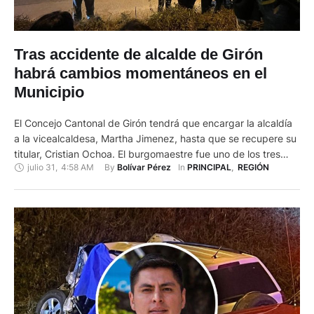
Tras accidente de alcalde de Girón
habrá cambios momentáneos en el
Municipio
El Concejo Cantonal de Girón tendrá que encargar la alcaldía
a la vicealcaldesa, Martha Jimenez, hasta que se recupere su
titular, Cristian Ochoa. El burgomaestre fue uno de los tres
julio 31
,
4:58 AM
By 
In 
Bolívar Pérez
PRINCIPAL
,
REGIÓN
heridos del accidente de tránsito del pasado martes 29 de
julio en el sector El Pongo, de la vía Cuenca-Pasaje, que
también dejó dos personas …