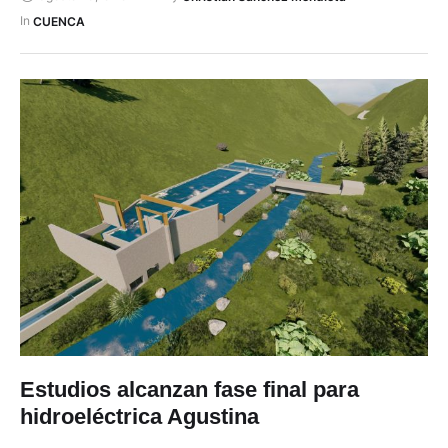
entre las provincias de Azuay y El Oro. El proyecto es
In 
CUENCA
financiado …
Estudios alcanzan fase final para
hidroeléctrica Agustina