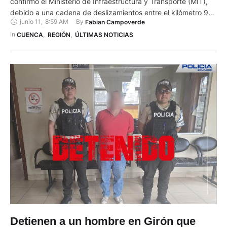
confirmó el Ministerio de Infraestructura y Transporte (MIT),
debido a una cadena de deslizamientos entre el kilómetro 90
junio 11
,
8:59 AM
By 
Fabian Campoverde
y 105. El organismo de transporte refirió que este jueves 11 de
junio de 2026, más de 40.000 metros cúbicos de material
In 
CUENCA
,
REGIÓN
,
ÚLTIMAS NOTICIAS
obstaculizan el paso …
Detienen a un hombre en Girón que