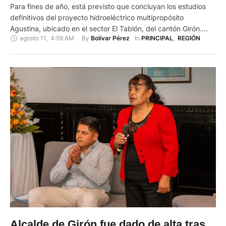
Para fines de año, está previsto que concluyan los estudios
definitivos del proyecto hidroeléctrico multipropósito
Agustina, ubicado en el sector El Tablón, del cantón Girón.
agosto 11
,
4:59 AM
By 
In 
Bolívar Pérez
PRINCIPAL
,
REGIÓN
Con los estudios de carácter técnico y ambiental se podrá
avanzar en la siguiente etapa para su construcción con una
inversión privada de 18 millones de dólares. El proyecto se …
Alcalde de Girón fue dado de alta tras