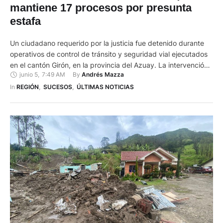
mantiene 17 procesos por presunta
estafa
Un ciudadano requerido por la justicia fue detenido durante
operativos de control de tránsito y seguridad vial ejecutados
en el cantón Girón, en la provincia del Azuay. La intervención
junio 5
,
7:49 AM
By 
Andrés Mazza
permitió la aprehensión de Edgar H.V.C., de 61 años y de
nacionalidad ecuatoriana, quien registraba una boleta de
In 
REGIÓN
,
SUCESOS
,
ÚLTIMAS NOTICIAS
captura vigente con fines investigativos. De acuerdo con …