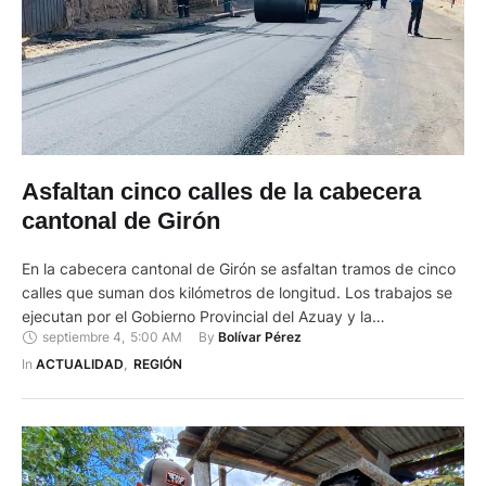
Asfaltan cinco calles de la cabecera
cantonal de Girón
En la cabecera cantonal de Girón se asfaltan tramos de cinco
calles que suman dos kilómetros de longitud. Los trabajos se
ejecutan por el Gobierno Provincial del Azuay y la
septiembre 4
,
5:00 AM
By 
Bolívar Pérez
Municipalidad local con una inversión de alrededor de
800.OOO dólares. Las calles intervenidas corresponden a:
In 
ACTUALIDAD
,
REGIÓN
Jorge Araujo, Arturo Sandez, Antonio Flor (Etapa 1 y 2), …