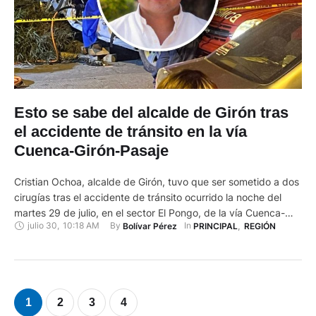
Esto se sabe del alcalde de Girón tras
el accidente de tránsito en la vía
Cuenca-Girón-Pasaje
Cristian Ochoa, alcalde de Girón, tuvo que ser sometido a dos
cirugías tras el accidente de tránsito ocurrido la noche del
martes 29 de julio, en el sector El Pongo, de la vía Cuenca-
julio 30
,
10:18 AM
By 
In 
Bolívar Pérez
PRINCIPAL
,
REGIÓN
Girón-Pasaje. Producto del accidente entre un vehículo
municipal y un volquete resultaron dos personas fallecidas y
tres heridas. Entre los fallecidos se …
1
2
3
4