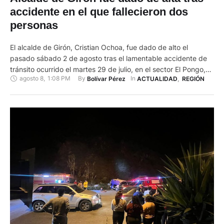
accidente en el que fallecieron dos
personas
El alcalde de Girón, Cristian Ochoa, fue dado de alto el
pasado sábado 2 de agosto tras el lamentable accidente de
tránsito ocurrido el martes 29 de julio, en el sector El Pongo,
agosto 8
,
1:08 PM
By 
In 
Bolívar Pérez
ACTUALIDAD
,
REGIÓN
de la vía Cuenca-Girón-Pasaje. El hecho dejó dos personas
fallecidas y tres heridas, entre ellas, el burgomaestre. El
Concejo Cantonal de Girón …