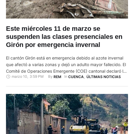
Este miércoles 11 de marzo se
suspenden las clases presenciales en
Girón por emergencia invernal
El cantón Girón está en emergencia debido al azote invernal
que afectó a varias zonas y dejó un adulto mayor fallecido. El
Comité de Operaciones Emergente (COE) cantonal declaró la
marzo 10
,
3:59 PM
By 
In 
REM
CUENCA
,
ÚLTIMAS NOTICIAS
emergencia dentro del cantón y convocó a una reunión con
autoridades de la provincia. Luego de la misma, se resolvió
aplicar 11 puntos, entre ellos, …