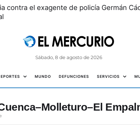
ia contra el exagente de policía Germán Các
al
Sábado, 8 de agosto de 2026
DEPORTES
MUNDO
DEFUNCIONES
SERVICIOS
MU
a Cuenca–Molleturo–El Empa
e