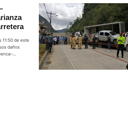
–
rianza
arretera
s 11:50 de este
osos daños
Cuenca–
ó en el