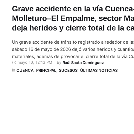
Grave accidente en la vía Cuenca
Molleturo–El Empalme, sector Ma
deja heridos y cierre total de la c
Un grave accidente de tránsito registrado alrededor de la
sábado 16 de mayo de 2026 dejó varios heridos y cuanti
materiales, además de provocar el cierre total de la vía 
mayo 16
,
12:13 PM
By 
Raúl Sacta Domínguez
Molleturo–El Empalme, una de las principales conexiones
In 
entre Cuenca y la provincia del Guayas. El siniestro ocurri
CUENCA
,
PRINCIPAL
,
SUCESOS
,
ÚLTIMAS NOTICIAS
kilómetro 10, sector Marianza, …