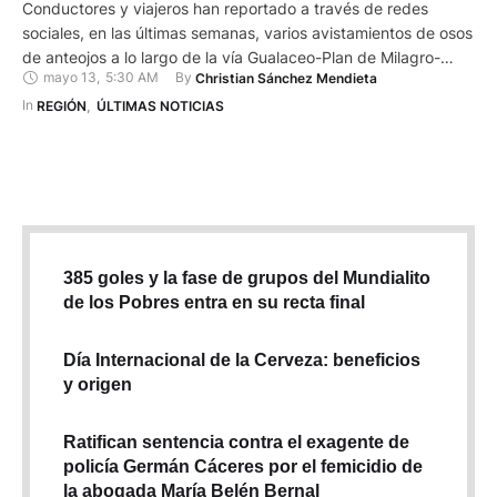
Conductores y viajeros han reportado a través de redes
sociales, en las últimas semanas, varios avistamientos de osos
de anteojos a lo largo de la vía Gualaceo-Plan de Milagro-
mayo 13
,
5:30 AM
By 
Christian Sánchez Mendieta
Limón, que atraviesa zonas de alta biodiversidad. Algunos
conductores incluso han logrado grabar videos y tomar
In 
REGIÓN
,
ÚLTIMAS NOTICIAS
fotografías de estos animales cerca de esta vía, que tiene
unos …
385 goles y la fase de grupos del Mundialito
de los Pobres entra en su recta final
Día Internacional de la Cerveza: beneficios
y origen
Ratifican sentencia contra el exagente de
policía Germán Cáceres por el femicidio de
la abogada María Belén Bernal