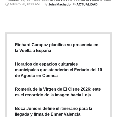
febrero 28
,
6:00 AM
By 
In 
John Machado
ACTUALIDAD
un periodista de investigación que deberá elegir entre el amor
y su ética profesional. Si bien la temática es ficticia, no se
aleja del todo de la realidad de …
Richard Carapaz planifica su presencia en
la Vuelta a España
Horarios de espacios culturales
municipales que atenderán el Feriado del 10
de Agosto en Cuenca
Romería de la Virgen de El Cisne 2026: este
es el recorrido de la imagen hacia Loja
Boca Juniors define el itinerario para la
llegada y firma de Enner Valencia