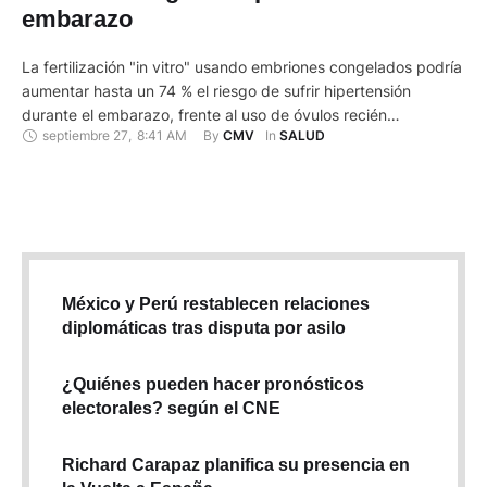
embarazo
La fertilización "in vitro" usando embriones congelados podría
aumentar hasta un 74 % el riesgo de sufrir hipertensión
durante el embarazo, frente al uso de óvulos recién
septiembre 27
,
8:41 AM
By 
In 
CMV
SALUD
fertilizados o a los embarazos tradicionales, según un estudio
publicado este martes 27 de septiembre de 2022 en la revista
médica Hypertension. Los investigadores analizaron registros
médicos de …
México y Perú restablecen relaciones
diplomáticas tras disputa por asilo
¿Quiénes pueden hacer pronósticos
electorales? según el CNE
Richard Carapaz planifica su presencia en