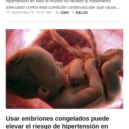
hipertensión en todo el mundo no reciben el tratamiento
adecuado contra esta condición cardiovascular que causa
septiembre 19
,
10:27 AM
By 
In 
CMV
SALUD
alrededor de 20 millones de muertes cada año, advierte el
primer informe de la Organización Mundial de la Salud (OMS)
sobre su impacto global. El informe titulado "La carrera contra
un asesino …
Usar embriones congelados puede
elevar el riesgo de hipertensión en