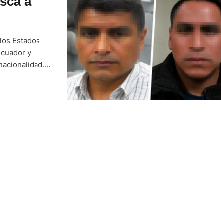
sca a
 los Estados
Ecuador y
nacionalidad.
 un reporte del
más, señala …