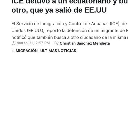
ICE detuvo a un ecuatoriano y bu
otro, que ya salió de EE.UU
El Servicio de Inmigración y Control de Aduanas (ICE), de
Unidos (EE.UU.), reportó la detención de un migrante de 
notificó que también busca a otro ciudadano de la misma 
marzo 31
,
2:57 PM
By 
Christian Sánchez Mendieta
Identificó al detenido como Freddy Ch. y, de acuerdo con
In 
organismo gubernamental, lo califica como criminal. Ade
MIGRACIÓN
,
ÚLTIMAS NOTICIAS