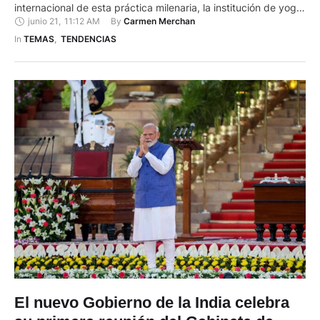
internacional de esta práctica milenaria, la institución de yoga
junio 21
,
11:12 AM
By 
Carmen Merchan
'Akshar Yoga' logró este viernes 21 de junuo de 2024 en la
India cinco récords Guinness, a la espera de otros dos que
In 
TEMAS
,
TENDENCIAS
están siendo verificados. "Miles de …
El nuevo Gobierno de la India celebra