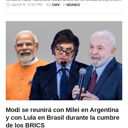
agosto 8
,
12:42 PM
By 
In 
CMV
MUNDO
en los próximos días, con su homólogo estadounidense,
Donald Trump, para intentar poner fin al conflicto en Ucrania.
Estas llamadas tienen lugar el día que …
Modi se reunirá con Milei en Argentina
y con Lula en Brasil durante la cumbre
de los BRICS