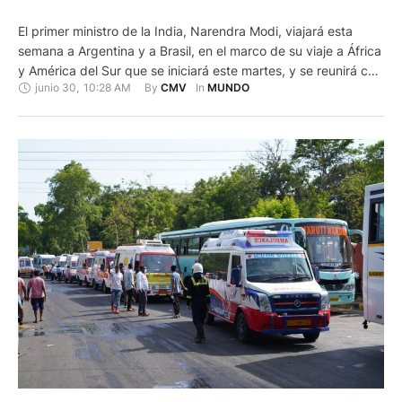
El primer ministro de la India, Narendra Modi, viajará esta
semana a Argentina y a Brasil, en el marco de su viaje a África
y América del Sur que se iniciará este martes, y se reunirá con
junio 30
,
10:28 AM
By 
In 
CMV
MUNDO
los mandatarios de los dos países latinoamericanos, Javier
Milei y Luiz Inácio Lula da Silva. Anteriormente, el líder …