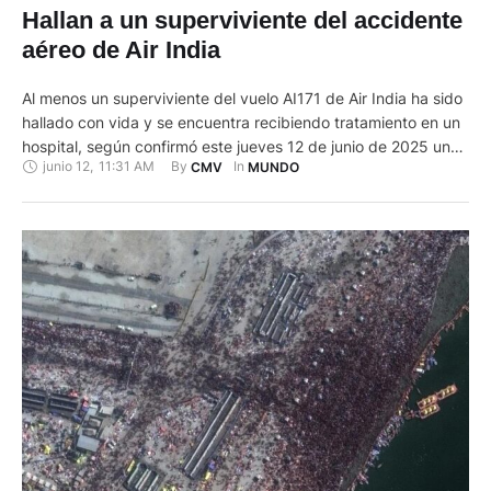
Hallan a un superviviente del accidente
aéreo de Air India
Al menos un superviviente del vuelo AI171 de Air India ha sido
hallado con vida y se encuentra recibiendo tratamiento en un
hospital, según confirmó este jueves 12 de junio de 2025 una
junio 12
,
11:31 AM
By 
In 
CMV
MUNDO
fuente policial a los medios. Canales de televisión indios han
emitido imágenes en las que se ve a un hombre que, según …