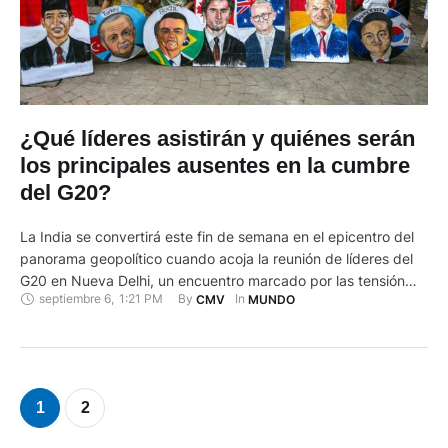
¿Qué líderes asistirán y quiénes serán
los principales ausentes en la cumbre
del G20?
La India se convertirá este fin de semana en el epicentro del
panorama geopolítico cuando acoja la reunión de líderes del
G20 en Nueva Delhi, un encuentro marcado por las tensión
septiembre 6
,
1:21 PM
By 
In 
CMV
MUNDO
entre varios miembros del grupo, que ha dado lugar a
ausencias notables, como las de los presidentes de Rusia,
Vladímir Putin, y de China, …
1
2