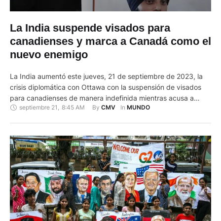
La India suspende visados para
canadienses y marca a Canadá como el
nuevo enemigo
La India aumentó este jueves, 21 de septiembre de 2023, la
crisis diplomática con Ottawa con la suspensión de visados
para canadienses de manera indefinida mientras acusa a
septiembre 21
,
8:45 AM
By 
In 
CMV
MUNDO
Canadá de servir de "paraíso para el terrorismo", en los mismo
términos en los que tacha a su archienemigo Pakistán. Las
relaciones bilaterales e iniciaron una escalada …