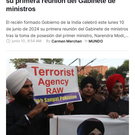
su primera reunión del Gabinete de
ministros
El recién formado Gobierno de la India celebró este lunes 10
de junio de 2024 su primera reunión del Gabinete de ministros
tras la toma de posesión del primer ministro, Narendra Modi,
junio 10
,
8:54 AM
By 
In 
Carmen Merchan
MUNDO
una jornada en la que se hizo público un reparto de carteras
de continuidad y con concesiones a los aliados del líder
nacionalista …