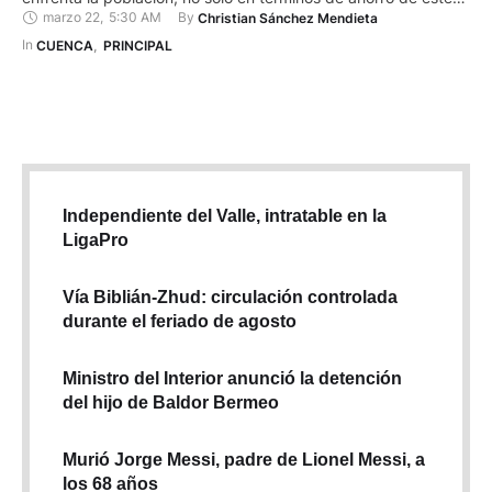
marzo 22
,
5:30 AM
By 
Christian Sánchez Mendieta
recurso natural, sino también en su gestión integral y
tratamiento. Este enfoque busca un uso sostenible del agua,
In 
CUENCA
,
PRINCIPAL
considerando tanto su cantidad como …
Independiente del Valle, intratable en la
LigaPro
Vía Biblián-Zhud: circulación controlada
durante el feriado de agosto
Ministro del Interior anunció la detención
del hijo de Baldor Bermeo
Murió Jorge Messi, padre de Lionel Messi, a
los 68 años