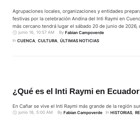
Agrupaciones locales, organizaciones y entidades prepa
festivas por la celebración Andina del Inti Raymi en Cuenc
más cercano tendrá lugar el sábado 20 de junio de 2026, 
junio 16
,
10:57 AM
By 
Fabian Campoverde
09:00, en el Museo de la Ciudad, antigua Escuela Central 
In 
denominado ‘Inti Raymi Situma – Kañari – Inca’. Se prevé 
CUENCA
,
CULTURA
,
ÚLTIMAS NOTICIAS
¿Qué es el Inti Raymi en Ecuado
En Cañar se vive el Inti Raymi más grande de la región sur
junio 18
,
5:00 AM
By 
In 
Fabian Campoverde
HISTORIAS
,
R