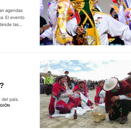
ran agendas
a. El evento
desde las
y ha sido
…
r?
 del país.
EGIÓN