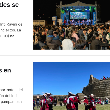
des se
Inti Raymi del
nciertos. La
PCCC) ha
 Pacha’, que se
s en
portantes del
n del Inti
s, pampamesa,
 domingo 21 de