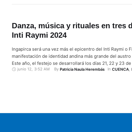
Danza, música y rituales en tres 
Inti Raymi 2024
Ingapirca será una vez más el epicentro del Inti Raymi o Fi
manifestación de identidad andina más grande del austro
Este año, el festejo se desarrollará los días 21, 22 y 23 de
junio 12
,
3:52 AM
By 
In 
Patricia Naula Herembás
CUENCA
,
Se han preparado agendas de actividades en las provinci
Cañar con eventos …