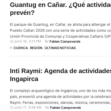
Guantug en Cañar. ¿Qué activida
prevén?
El parque de Guantug, en Cañar, se alista para albergar el 
Pueblo Cañari 2026 con una serie de actividades como co
Unión Provincial de Comunas y Cooperativas Cañaris (U
junio 18
,
4:13 PM
By 
Fabian Campoverde
denominado a la agenda cultural de este año como ‘Pallay
In 
vivirá del viernes 19 al domingo 21 de …
CUENCA
,
REGIÓN
,
ÚLTIMAS NOTICIAS
Inti Raymi: Agenda de actividade
Ingapirca
El complejo arqueológico de Ingapirca, uno de los más im
país, presentó una agenda de actividades por la celebració
Raymi. Ferias, exposiciones, danzas, música, ceremonia
junio 17
,
8:58 AM
By 
Fabian Campoverde
conversatorios y encuentros se prevén del viernes 19 al