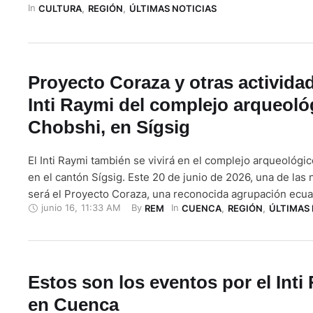
In 
junio de 2026. Viernes 19 de junio La celebración del Inti
CULTURA
,
REGIÓN
,
ÚLTIMAS NOTICIAS
con …
Proyecto Coraza y otras actividad
Inti Raymi del complejo arqueoló
Chobshi, en Sígsig
El Inti Raymi también se vivirá en el complejo arqueológi
en el cantón Sígsig. Este 20 de junio de 2026, una de la
será el Proyecto Coraza, una reconocida agrupación ecua
junio 16
,
11:33 AM
By 
In 
REM
CUENCA
,
REGIÓN
,
ÚLTIMAS 
trata de una agrupación musical que propone el rescate y 
de la música tradicional de Ecuador, conjugándola con so
Estos son los eventos por el Inti
en Cuenca