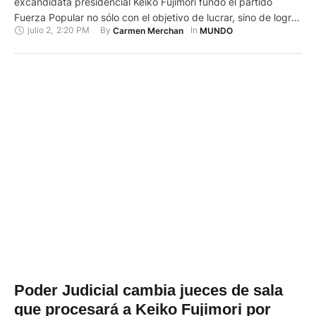
excandidata presidencial Keiko Fujimori fundó el partido
Fuerza Popular no sólo con el objetivo de lucrar, sino de lograr
julio 2
,
2:20 PM
By 
In 
Carmen Merchan
MUNDO
la impunidad de sus integrantes, implicados en una
organización criminal, al presentar este martes 2 de julio de
2024 la acusación en el juicio oral contra ella …
Poder Judicial cambia jueces de sala
que procesará a Keiko Fujimori por