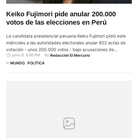
Keiko Fujimori pide anular 200.000
votos de las elecciones en Perú
La candidata presidencial peruana Keiko Fujimori pidió este
miércoles a las autoridades electorales anular 802 actas de
votación - unos 200.000 votos - bajo acusaciones de
junio 9
,
8:56 PM
By 
Redacción El Mercurio
irregularidades y "fraude en mesa". La candidata de derecha,
que va camino de perder la votación del pasado domingo por
In 
MUNDO
,
POLÍTICA
unos 70.000 votos frente al aspirante izquierdista Pedro
Castillo, …