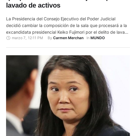
lavado de activos
La Presidencia del Consejo Ejecutivo del Poder Judicial
decidió cambiar la composición de la sala que procesará a la
excandidata presidencial Keiko Fujimori por el delito de lavado
marzo 7
,
12:11 PM
By 
In 
Carmen Merchan
MUNDO
de activos a partir del próximo 1 de julio, según una resolución
publicada este jueves 7 de marzo de 2024 en el diario oficial
El Peruano. La …