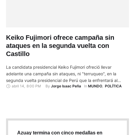
Keiko Fujimori ofrece campaña sin
ataques en la segunda vuelta con
Castillo
La candidata presidencial Keiko Fujimori ofreció llevar
adelante una campaña sin ataques, ni "terruqueo", en la
segunda vuelta presidencial de Perú que la enfrentará al
abril 14
,
8:00 PM
By 
In 
Jorge Isaac Peña
MUNDO
,
POLÍTICA
postulante de extrema izquierda Pedro Castillo en junio
próximo. En su primer pronunciamiento tras los comicios del
domingo, Fujimori, del partido de derecha autoritaria Fuerza
Popular, agradeció la oportunidad que …
Azuay termina con cinco medallas en