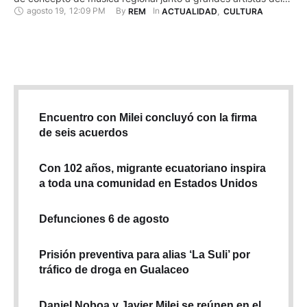
agosto 19
,
12:09 PM
By 
In 
REM
ACTUALIDAD
,
CULTURA
género de Colombia y México. Con el lanzamiento de 'Mi
amigo el dolor', primer sencillo de su nueva producción
discográfica, Velasco vuelve a sus orígenes …
Encuentro con Milei concluyó con la firma
de seis acuerdos
Con 102 años, migrante ecuatoriano inspira
a toda una comunidad en Estados Unidos
Defunciones 6 de agosto
Prisión preventiva para alias ‘La Suli’ por
tráfico de droga en Gualaceo
Daniel Noboa y Javier Milei se reúnen en el