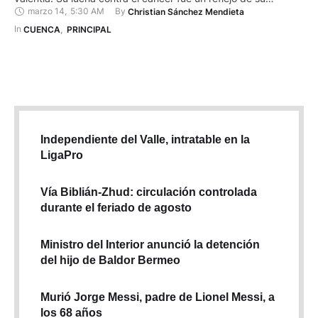
marzo 14
,
5:30 AM
By 
Christian Sánchez Mendieta
fortaleza inquebrantable. A los 61 años, Marcia deja un legado
que será eterno. Su fundación "Yo Soy Guerrera" ayudó a
In 
CUENCA
,
PRINCIPAL
miles de mujeres …
Independiente del Valle, intratable en la
LigaPro
Vía Biblián-Zhud: circulación controlada
durante el feriado de agosto
Ministro del Interior anunció la detención
del hijo de Baldor Bermeo
Murió Jorge Messi, padre de Lionel Messi, a
los 68 años