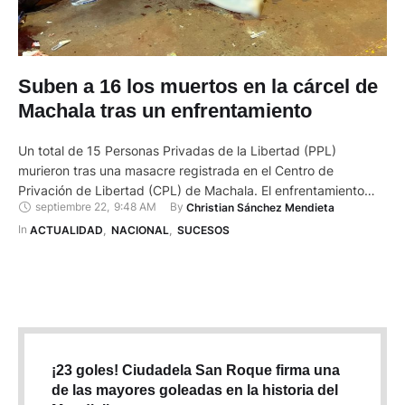
Suben a 16 los muertos en la cárcel de
Machala tras un enfrentamiento
Un total de 15 Personas Privadas de la Libertad (PPL)
murieron tras una masacre registrada en el Centro de
Privación de Libertad (CPL) de Machala. El enfrentamiento
septiembre 22
,
9:48 AM
By 
Christian Sánchez Mendieta
armado comenzó a las 02:00 de este 22 de septiembre. El
hecho también dejó 14 reclusos heridos por impactos de bala,
In 
ACTUALIDAD
,
NACIONAL
,
SUCESOS
13 recapturados tras intentar huir y un …
¡23 goles! Ciudadela San Roque firma una
de las mayores goleadas en la historia del