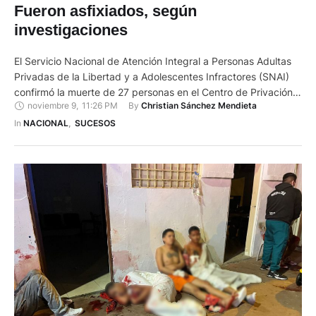
Fueron asfixiados, según
investigaciones
El Servicio Nacional de Atención Integral a Personas Adultas
Privadas de la Libertad y a Adolescentes Infractores (SNAI)
confirmó la muerte de 27 personas en el Centro de Privación
noviembre 9
,
11:26 PM
By 
Christian Sánchez Mendieta
de Libertad de Machala. Los hechos ocurrieron la tarde del
domingo, 9 de noviembre, durante una serie de incidentes
In 
NACIONAL
,
SUCESOS
violentos. Según el SNAI, entre los presos …