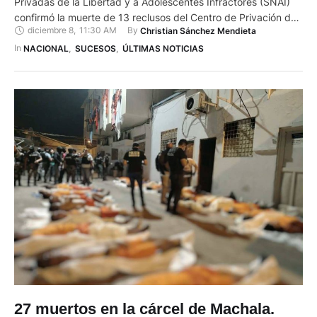
Privadas de la Libertad y a Adolescentes Infractores (SNAI)
confirmó la muerte de 13 reclusos del Centro de Privación de
diciembre 8
,
11:30 AM
By 
Christian Sánchez Mendieta
Libertad (CPL) N.º 1 de Machala. Según el SNAI, la alerta se
generó la tarde del domingo 7 de diciembre de 2025, luego
In 
NACIONAL
,
SUCESOS
,
ÚLTIMAS NOTICIAS
de una explosión …
27 muertos en la cárcel de Machala.