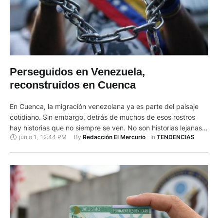
Perseguidos en Venezuela,
reconstruidos en Cuenca
En Cuenca, la migración venezolana ya es parte del paisaje
cotidiano. Sin embargo, detrás de muchos de esos rostros
hay historias que no siempre se ven. No son historias lejanas.
junio 1
,
12:44 PM
By 
In 
Redacción El Mercurio
TENDENCIAS
Pueden estar en quien atiende un local, sirve un café o trabaja
en un hospital. Algunas de esas personas han sido
perseguidas por razones políticas. …