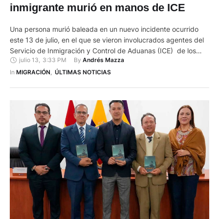
inmigrante murió en manos de ICE
Una persona murió baleada en un nuevo incidente ocurrido
este 13 de julio, en el que se vieron involucrados agentes del
Servicio de Inmigración y Control de Aduanas (ICE) de los
julio 13
,
3:33 PM
By 
Andrés Mazza
Estados Unidos. De acuerdo a reportes del New York Times y
AFP, el hecho se registró en Biddeford, un poblado de unos
In 
MIGRACIÓN
,
ÚLTIMAS NOTICIAS
22.000 habitantes …