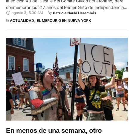
la edición 43 del Desfile del Comité Cívico Ecuatoriano, para
conmemorar los 217 años del Primer Grito de Independencia.
agosto 3
,
5:00 AM
By 
Patricia Naula Herembás
La jornada reunió el 2 de agosto de 2026 a delegaciones de
distintas provincias, grupos culturales y familias residentes en
In 
ACTUALIDAD
,
EL MERCURIO EN NUEVA YORK
Estados Unidos. La avenida Northern Boulevard, entre …
En menos de una semana, otro