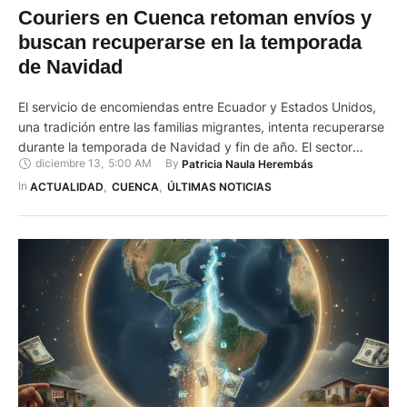
Couriers en Cuenca retoman envíos y
buscan recuperarse en la temporada
de Navidad
El servicio de encomiendas entre Ecuador y Estados Unidos,
una tradición entre las familias migrantes, intenta recuperarse
durante la temporada de Navidad y fin de año. El sector
diciembre 13
,
5:00 AM
By 
Patricia Naula Herembás
atravesó una crisis producto de las nuevas regulaciones y
aranceles del gobierno de Donald Trump, que paralizaron
In 
ACTUALIDAD
,
CUENCA
,
ÚLTIMAS NOTICIAS
durante dos meses a los couriers familiares y obligaron a …