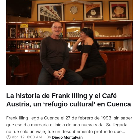
La historia de Frank Illing y el Café
Austria, un ‘refugio cultural’ en Cuenca
Frank Illing llegó a Cuenca el 27 de febrero de 1993, sin saber
que ese día marcaría el inicio de una nueva vida. Su llegada
no fue solo un viaje; fue un descubrimiento profundo que
abril 12
,
6:00 AM
By 
Diego Montalván
cambiaría su destino. Cuenca, una ciudad llena de historia y