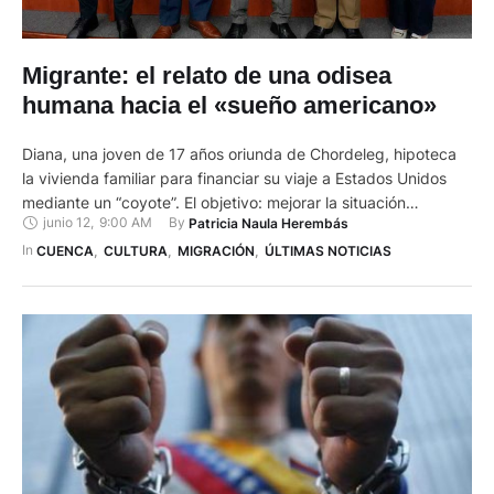
Migrante: el relato de una odisea
humana hacia el «sueño americano»
Diana, una joven de 17 años oriunda de Chordeleg, hipoteca
la vivienda familiar para financiar su viaje a Estados Unidos
mediante un “coyote”. El objetivo: mejorar la situación
junio 12
,
9:00 AM
By 
Patricia Naula Herembás
económica de los suyos. Lo que debía ser un proyecto de
vida se transforma en una pesadilla de explotación y
In 
CUENCA
,
CULTURA
,
MIGRACIÓN
,
ÚLTIMAS NOTICIAS
violencia. Esta historia es el eje central …