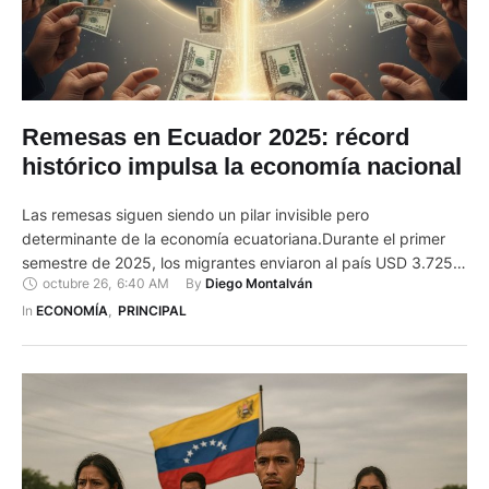
Remesas en Ecuador 2025: récord
histórico impulsa la economía nacional
Las remesas siguen siendo un pilar invisible pero
determinante de la economía ecuatoriana.Durante el primer
semestre de 2025, los migrantes enviaron al país USD 3.725
octubre 26
,
6:40 AM
By 
Diego Montalván
millones, una cifra sin precedentes que representa un
incremento del 24 % respecto al mismo periodo del año
In 
ECONOMÍA
,
PRINCIPAL
anterior, según el Banco Central del Ecuador (BCE). De
acuerdo con un …