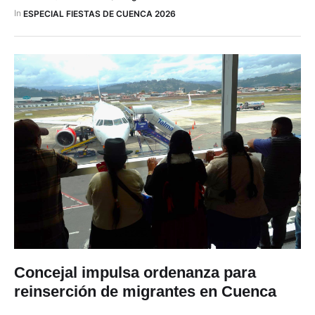
tradición, lo acogió con los brazos abiertos, y él comenzó …
In 
ESPECIAL FIESTAS DE CUENCA 2026
Concejal impulsa ordenanza para
reinserción de migrantes en Cuenca