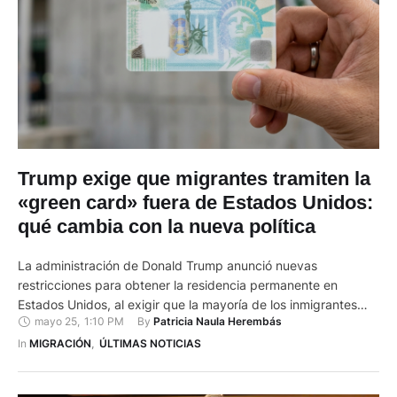
Trump exige que migrantes tramiten la
«green card» fuera de Estados Unidos:
qué cambia con la nueva política
La administración de Donald Trump anunció nuevas
restricciones para obtener la residencia permanente en
Estados Unidos, al exigir que la mayoría de los inmigrantes
mayo 25
,
1:10 PM
By 
Patricia Naula Herembás
abandonen el país y completen el trámite desde consulados o
embajadas estadounidenses en el extranjero. La medida
In 
MIGRACIÓN
,
ÚLTIMAS NOTICIAS
modifica el sistema vigente, que permitía a cientos de miles
de personas solicitar la …