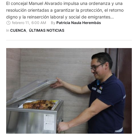
El concejal Manuel Alvarado impulsa una ordenanza y una
resolución orientadas a garantizar la protección, el retorno
digno y la reinserción laboral y social de emigrantes
febrero 11
,
6:00 AM
By 
Patricia Naula Herembás
retornados, así como de quienes enfrentan procesos de
deportación o situaciones de vulnerabilidad. Alvarado informó
In 
CUENCA
,
ÚLTIMAS NOTICIAS
que la ordenanza, compuesta por cerca de 20 artículos,
busca facilitar el retorno digno …