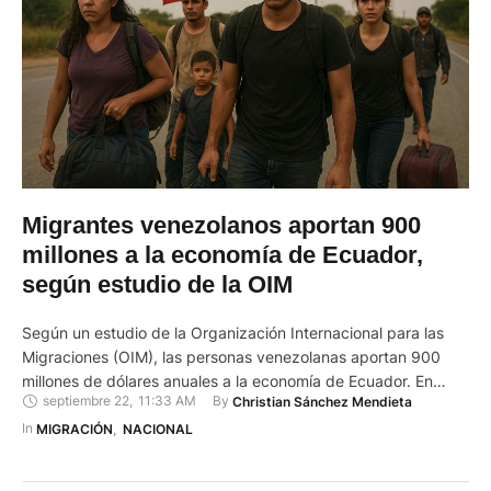
Migrantes venezolanos aportan 900
millones a la economía de Ecuador,
según estudio de la OIM
Según un estudio de la Organización Internacional para las
Migraciones (OIM), las personas venezolanas aportan 900
millones de dólares anuales a la economía de Ecuador. En
septiembre 22
,
11:33 AM
By 
Christian Sánchez Mendieta
dicho informe consta: “Los hogares con personas venezolanas
contribuyen con un estimado de 900 millones de dólares
In 
MIGRACIÓN
,
NACIONAL
anuales a la economía de Ecuador a través del consumo de
bienes …