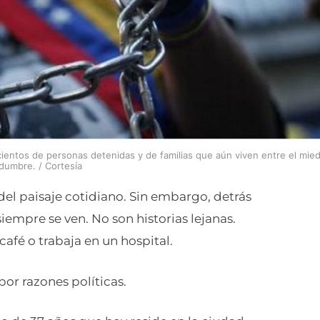
cientos de personas detenidas y de familias que aún viven entre el mie
idumbre. / Cortesía
del paisaje cotidiano. Sin embargo, detrás
iempre se ven. No son historias lejanas.
café o trabaja en un hospital.
or razones políticas.