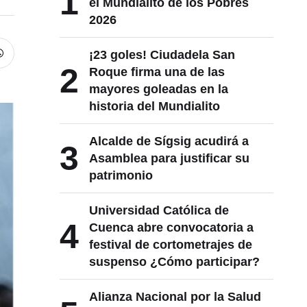
1
el Mundialito de los Pobres
2026
¡23 goles! Ciudadela San
2
Roque firma una de las
mayores goleadas en la
historia del Mundialito
Alcalde de Sígsig acudirá a
3
Asamblea para justificar su
patrimonio
Universidad Católica de
4
Cuenca abre convocatoria a
festival de cortometrajes de
suspenso ¿Cómo participar?
Alianza Nacional por la Salud