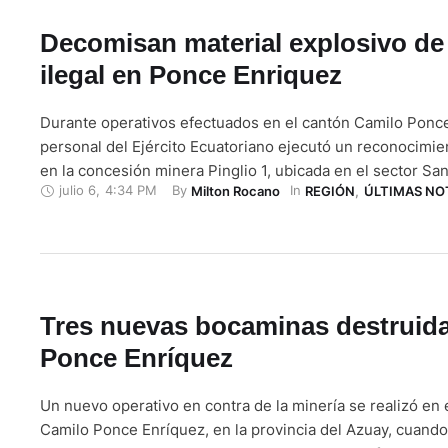
Decomisan material explosivo de
ilegal en Ponce Enriquez
Durante operativos efectuados en el cantón Camilo Ponc
personal del Ejército Ecuatoriano ejecutó un reconocimient
en la concesión minera Pinglio 1, ubicada en el sector Sa
julio 6
,
4:34 PM
By 
In 
Milton Rocano
REGIÓN
,
ÚLTIMAS NO
encontrando una gran cantidad de explosivos sin cumplir 
medidas de seguridad exigidas por la ley. Tras verificar la
documentación e inspeccionar el lugar, …
Tres nuevas bocaminas destruid
Ponce Enríquez
Un nuevo operativo en contra de la minería se realizó en 
Camilo Ponce Enríquez, en la provincia del Azuay, cuando