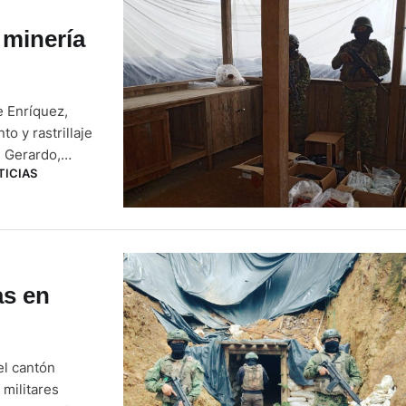
 minería
e Enríquez,
o y rastrillaje
n Gerardo,
TICIAS
con las
as en
el cantón
 militares