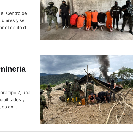
 el Centro de
lulares y se
r el delito de
al este 29 de
 especiales de
minería
ora tipo Z, una
abilitados y
dos en
egal. El
en apoyo a