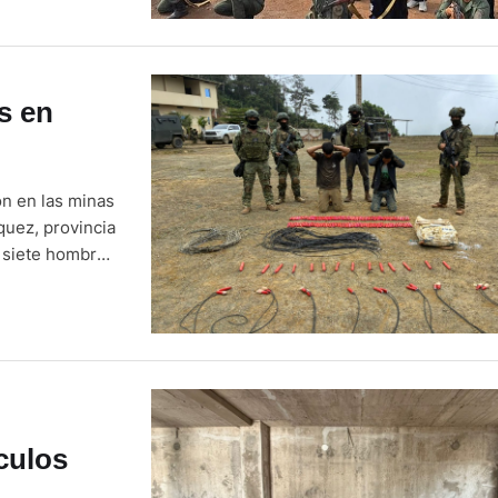
manas a la
s en
ron en las minas
quez, provincia
, siete hombres
n miembros de
ol Minero …
culos