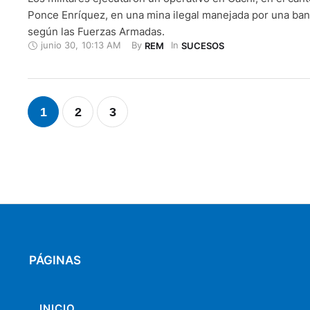
Ponce Enríquez, en una mina ilegal manejada por una band
según las Fuerzas Armadas.
junio 30
,
10:13 AM
By 
In 
REM
SUCESOS
1
2
3
PÁGINAS
INICIO