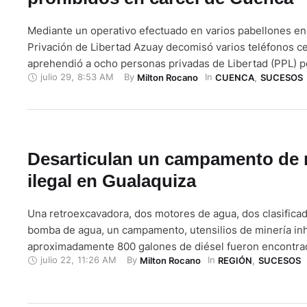
Mediante un operativo efectuado en varios pabellones en
Privación de Libertad Azuay decomisó varios teléfonos ce
aprehendió a ocho personas privadas de Libertad (PPL) po
julio 29
,
8:53 AM
By 
In 
Milton Rocano
CUENCA
,
SUCESOS
ingreso de artículos prohibidos, informó la Policía Nacion
julio de 2025. El operativo fue coordinado entre unidades
…
Desarticulan un campamento de 
ilegal en Gualaquiza
Una retroexcavadora, dos motores de agua, dos clasificad
bomba de agua, un campamento, utensilios de minería inh
aproximadamente 800 galones de diésel fueron encontra
julio 22
,
11:26 AM
By 
In 
Milton Rocano
REGIÓN
,
SUCESOS
Gualaquiza, durante un operativo en contra de la minería il
operativo lo realizaron personal del Ejército Ecuatoriano 
otras instituciones, en el sector …