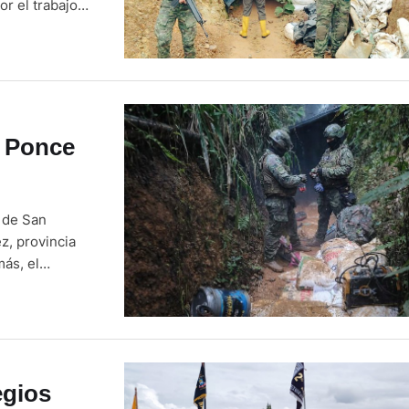
r el trabajo
ación de 3
ctrico
o Ponce
 de San
z, provincia
ás, el
 las
 destruida
egios