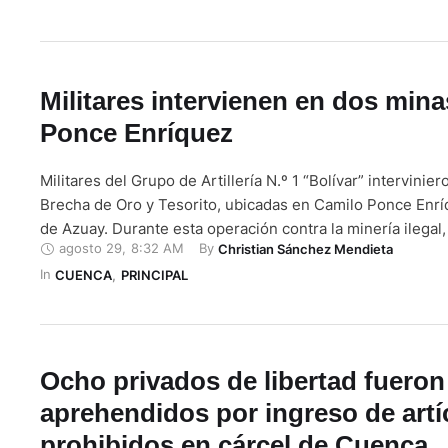
"amenaza" de Washington. Maduro pidió en las últimas se
población …
Militares intervienen en dos mina
Ponce Enríquez
Militares del Grupo de Artillería N.º 1 “Bolívar” intervinie
Brecha de Oro y Tesorito, ubicadas en Camilo Ponce Enrí
de Azuay. Durante esta operación contra la minería ilegal
agosto 29
,
8:32 AM
By 
Christian Sánchez Mendieta
fueron detenidos. Asimismo, en el operativo participaro
In 
la Policía Nacional y de la Agencia de Regulación y Contr
CUENCA
,
PRINCIPAL
Ocho privados de libertad fueron
aprehendidos por ingreso de artí
prohibidos en cárcel de Cuenca