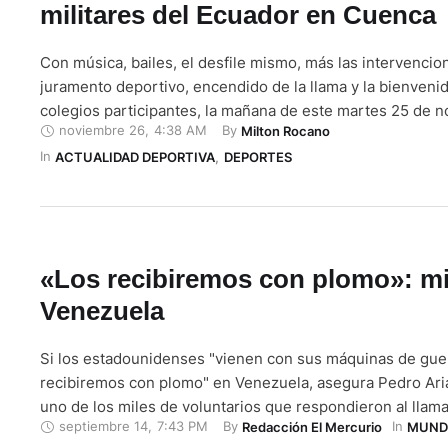
militares del Ecuador en Cuenca
Con música, bailes, el desfile mismo, más las intervenci
juramento deportivo, encendido de la llama y la bienvenid
colegios participantes, la mañana de este martes 25 de 
noviembre 26
,
4:38 AM
By 
Milton Rocano
2025 se inauguraron los segundos Juegos Deportivos Na
In 
Colegios Militares del Ecuador. Con la presencia de las a
ACTUALIDAD DEPORTIVA
,
DEPORTES
militares, padres …
«Los recibiremos con plomo»: mil
Venezuela
Si los estadounidenses "vienen con sus máquinas de guerra
recibiremos con plomo" en Venezuela, asegura Pedro Aria
uno de los miles de voluntarios que respondieron al llam
septiembre 14
,
7:43 PM
By 
In 
Redacción El Mercurio
MUND
presidente Nicolás Maduro para adiestrarse ante lo que 