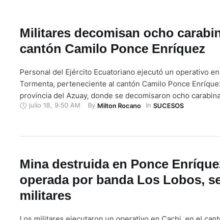
Militares decomisan ocho carabi
cantón Camilo Ponce Enríquez
Personal del Ejército Ecuatoriano ejecutó un operativo en
Tormenta, perteneciente al cantón Camilo Ponce Enríquez
provincia del Azuay, donde se decomisaron ocho carabina
julio 18
,
9:50 AM
By 
In 
Milton Rocano
SUCESOS
procedencias. Además, según el informe brindado por el E
través de sus cuentas de redes sociales, en el sector San
mismo cantón …
Mina destruida en Ponce Enríque
operada por banda Los Lobos, s
militares
Los militares ejecutaron un operativo en Cachi, en el can