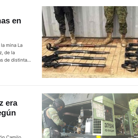
nas en
 la mina La
, de la
s de distintas
jercito, a
ta Martha, del
z era
egún
tón Camilo