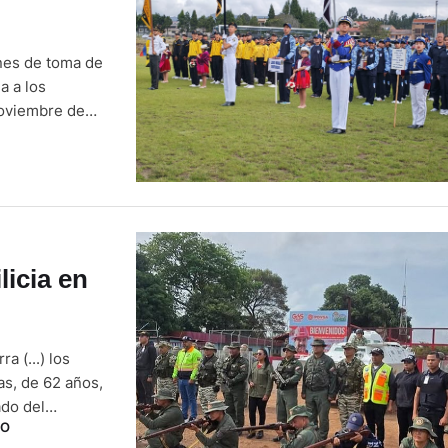
ones de toma de
a a los
noviembre de
cionales de
utoridades
icia en
 (...) los
s, de 62 años,
ado del
O
considera una