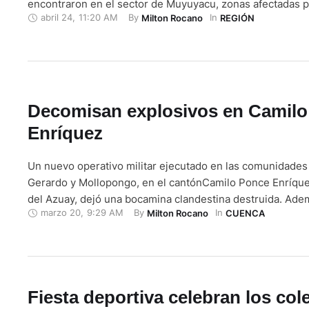
encontraron en el sector de Muyuyacu, zonas afectadas po
abril 24
,
11:20 AM
By 
In 
Milton Rocano
REGIÓN
irregular. La intervención dejó como resultado la inhabilit
bocaminas, un campamento destruido y un generador elé
decomisado. El operativo …
Decomisan explosivos en Camil
Enríquez
Un nuevo operativo militar ejecutado en las comunidades
Gerardo y Mollopongo, en el cantónCamilo Ponce Enríque
del Azuay, dejó una bocamina clandestina destruida. Adem
marzo 20
,
9:29 AM
By 
In 
Milton Rocano
CUENCA
personal incautó material altamente peligroso utilizado en
operaciones. Resultados de la operación
Una bocamina
24 sacos de nitrato de amonio (50 kilogramos cada …
Fiesta deportiva celebran los col