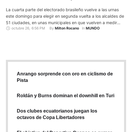
La cuarta parte del electorado brasileño vuelve a las urnas
este domingo para elegir en segunda vuelta a los alcaldes de
51 ciudades, en unas municipales en que vuelven a medir
octubre 26
,
6:56 PM
By 
In 
Milton Rocano
MUNDO
fuerzas el progresismo de Luiz Inácio Lula da Silva y la
ultraderecha de Jair Bolsonaro, con favoritismo para el
segundo. Tras una primera vuelta …
Anrango sorprende con oro en ciclismo de
Pista
Roldán y Burns dominan el downhill en Turi
Dos clubes ecuatorianos juegan los
octavos de Copa Libertadores