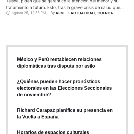
Taisha, piden que se garantice la atención del menor y su
tratamiento a futuro. Esto, tras la grave crisis de salud que
agosto 25
,
12:55 PM
By 
In 
REM
ACTUALIDAD
,
CUENCA
sufrió y que le obligó a salir a Cuenca, en dónde, meses atrás,
permaneció por 9 días en la Unidad de Cuidados Intensivos,
…
México y Perú restablecen relaciones
diplomáticas tras disputa por asilo
¿Quiénes pueden hacer pronósticos
electorales en las Elecciones Seccionales
de noviembre?
Richard Carapaz planifica su presencia en
la Vuelta a España
Horarios de espacios culturales