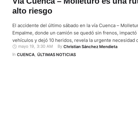
Vía Cuenca – Molleturo es una ru
alto riesgo
El accidente del último sábado en la vía Cuenca – Molletur
Empalme, donde un camión se quedó sin frenos, impactó 
vehículos y dejó 10 heridos, revela la urgente necesidad
mayo 19
,
3:30 AM
By 
Christian Sánchez Mendieta
medidas de seguridad. De acuerdo con las primeras indag
In 
pesado vehículo, que circulaba desde Guayas, al parecer 
CUENCA
,
ÚLTIMAS NOTICIAS