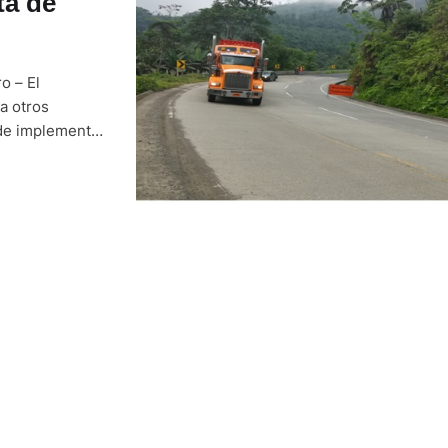
ta de
o – El
a otros
 de implementar
aciones, el
sufrió un …