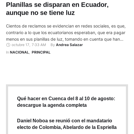
Planillas se disparan en Ecuador,
aunque no se tiene luz
Cientos de reclamos se evidencian en redes sociales, es que,
contrario a lo que los ecuatorianos esperaban, que era pagar
menos en sus planillas de luz, tomando en cuenta que han
octubre 17
,
7:33 AM
By 
Andrea Salazar
enfrentado cortes de energía de hasta 10 horas, las facturas
que recibieron no solo no fueron inferiores, sino que en
In 
NACIONAL
,
PRINCIPAL
muchos casos se elevaron. …
Qué hacer en Cuenca del 8 al 10 de agosto:
descargue la agenda completa
Daniel Noboa se reunió con el mandatario
electo de Colombia, Abelardo de la Espriella