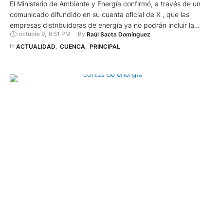
El Ministerio de Ambiente y Energía confirmó, a través de un
comunicado difundido en su cuenta oficial de X , que las
empresas distribuidoras de energía ya no podrán incluir la
octubre 9
,
6:51 PM
By 
Raúl Sacta Domínguez
Tasa de Recolección de Basura (TRB) en las planillas
eléctricas. La medida, vigente desde el mes de octubre de
In 
ACTUALIDAD
,
CUENCA
,
PRINCIPAL
2025, se apoya en la Ley Orgánica del Servicio Público de …