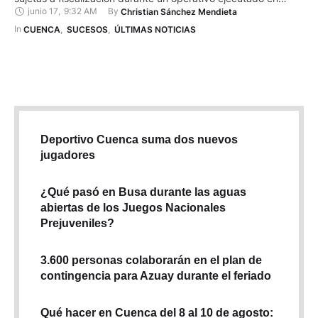
junio 17
,
9:32 AM
By 
Christian Sánchez Mendieta
Ricaurte, al norte de Cuenca. La aprehensión se produjo la
tarde del 16 de junio, cuando agentes policiales que hacían
In 
CUENCA
,
SUCESOS
,
ÚLTIMAS NOTICIAS
patrullajes detuvieron una motocicleta Shineray de color
negro para …
Deportivo Cuenca suma dos nuevos
jugadores
¿Qué pasó en Busa durante las aguas
abiertas de los Juegos Nacionales
Prejuveniles?
3.600 personas colaborarán en el plan de
contingencia para Azuay durante el feriado
Qué hacer en Cuenca del 8 al 10 de agosto: