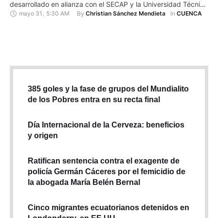
mayo 31
,
5:30 AM
By 
In 
Christian Sánchez Mendieta
CUENCA
Particular de Loja (UTPL). En la presentación estuvieron
presentes asistentes provenientes de las comunidades de
Chumblín, San Gerardo, Victoria del Portete, Girón y Cuenca,
así como autoridades locales, empresarios y …
385 goles y la fase de grupos del Mundialito
de los Pobres entra en su recta final
Día Internacional de la Cerveza: beneficios
y origen
Ratifican sentencia contra el exagente de
policía Germán Cáceres por el femicidio de
la abogada María Belén Bernal
Cinco migrantes ecuatorianos detenidos en
Londonderry, en EE.UU