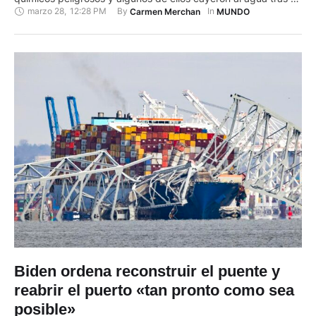
marzo 28
,
12:28 PM
By 
In 
Carmen Merchan
MUNDO
impacto, explicaron este miércoles 27 de marzo de 2024 los
investigadores. Las autoridades calculan que en los
contenedores hay 764 toneladas de materiales corrosivos e
inflamables, como baterías de …
Biden ordena reconstruir el puente y
reabrir el puerto «tan pronto como sea
posible»