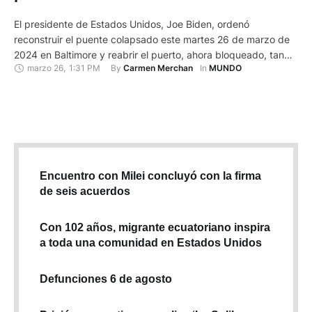
El presidente de Estados Unidos, Joe Biden, ordenó
reconstruir el puente colapsado este martes 26 de marzo de
2024 en Baltimore y reabrir el puerto, ahora bloqueado, tan
marzo 26
,
1:31 PM
By 
In 
Carmen Merchan
MUNDO
pronto como sea posible. "He ordenado a mi equipo mover
cielo y tierra para reabrir el puerto y reconstruir el puente tan
pronto como sea humanamente posible", …
Encuentro con Milei concluyó con la firma
de seis acuerdos
Con 102 años, migrante ecuatoriano inspira
a toda una comunidad en Estados Unidos
Defunciones 6 de agosto