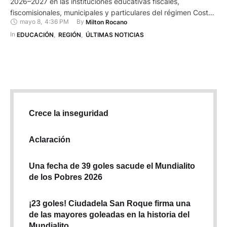
2026–2027 en las instituciones educativas fiscales,
fiscomisionales, municipales y particulares del régimen Costa–
mayo 8
,
4:36 PM
By 
Milton Rocano
Galápagos. En la provincia del Azuay, el cantón Pucará
pertenece a ese régimen de estudios. La apertura oficial del
In 
EDUCACIÓN
,
REGIÓN
,
ÚLTIMAS NOTICIAS
nuevo ciclo escolar en el cantón azuayo se cumplió en la
Unidad Educativa …
Crece la inseguridad
Aclaración
Una fecha de 39 goles sacude el Mundialito
de los Pobres 2026
¡23 goles! Ciudadela San Roque firma una
de las mayores goleadas en la historia del
Mundialito