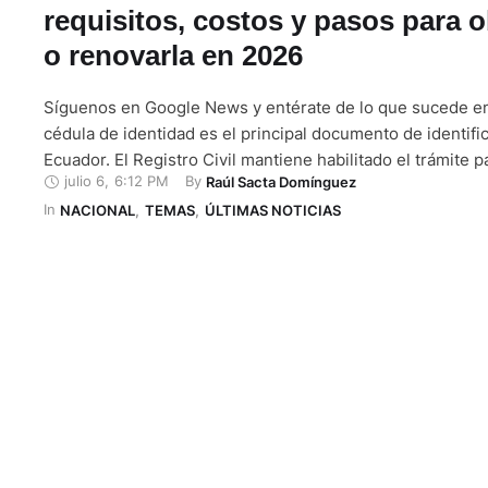
requisitos, costos y pasos para o
o renovarla en 2026
Síguenos en Google News y entérate de lo que sucede e
cédula de identidad es el principal documento de identifi
Ecuador. El Registro Civil mantiene habilitado el trámite p
julio 6
,
6:12 PM
By 
Raúl Sacta Domínguez
solicitan por primera vez o necesitan renovarla por pérdid
In 
caducidad o actualización de datos. El servicio está dispo
NACIONAL
,
TEMAS
,
ÚLTIMAS NOTICIAS
todos …