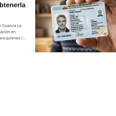
btenerla
n Cuenca La
cación en
ara quienes la
a, robo,
nible para