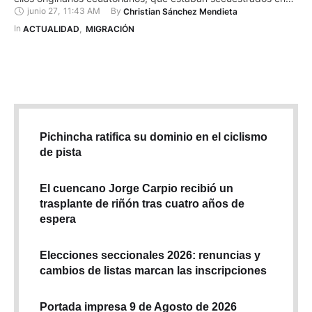
junio 27
,
11:43 AM
By 
Christian Sánchez Mendieta
una casa de la colonia Granjas de Chapultepec, en Ciudad
Juárez. El operativo se cumplió en la madrugada del 25 de
In 
ACTUALIDAD
,
MIGRACIÓN
junio, luego de una llamada al 911, mediante la …
Pichincha ratifica su dominio en el ciclismo
de pista
El cuencano Jorge Carpio recibió un
trasplante de riñón tras cuatro años de
espera
Elecciones seccionales 2026: renuncias y
cambios de listas marcan las inscripciones
Portada impresa 9 de Agosto de 2026