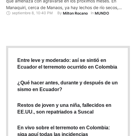
que amenaza con agravarse en los próximos meses. En
Manaquiri, cerca de Manaos, ya hay lechos de río secos,
septiembre 8
,
10:40 PM
By 
In 
Milton Rocano
MUNDO
peces acorralados y una veintena de comunidades rurales
aisladas. Después de un 2023 dramático, Brasil enfrenta este
año la peor sequía desde 1950 y una de las …
Entre leve y moderado: así se sintió en
Ecuador el terremoto ocurrido en Colombia
¿Qué hacer antes, durante y después de un
sismo en Ecuador?
Restos de joven y una niña, fallecidos en
EE.UU., son repatriados a Suscal
En vivo sobre el terremoto en Colombia:
siga aquí todas las incidencias