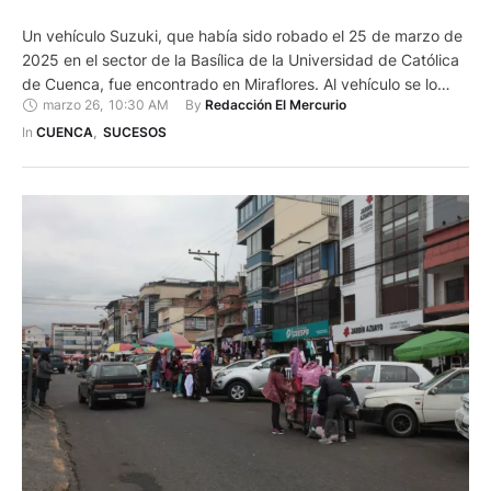
Un vehículo Suzuki, que había sido robado el 25 de marzo de
2025 en el sector de la Basílica de la Universidad de Católica
de Cuenca, fue encontrado en Miraflores. Al vehículo se lo
marzo 26
,
10:30 AM
By 
Redacción El Mercurio
encontró la mañana de este 26 de marzo, en la cercanía del
Parque Miraflores. De acuerdo a las primeras informaciones,
In 
CUENCA
,
SUCESOS
los …