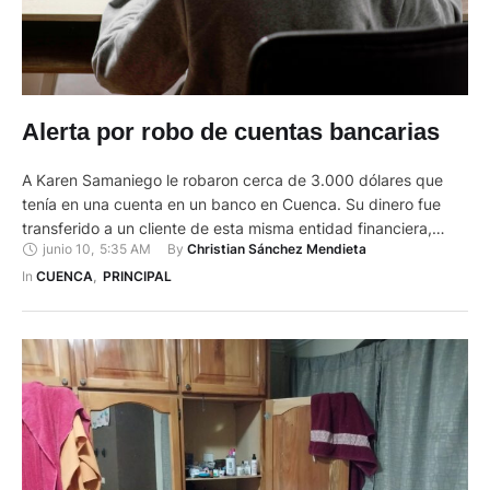
Alerta por robo de cuentas bancarias
A Karen Samaniego le robaron cerca de 3.000 dólares que
tenía en una cuenta en un banco en Cuenca. Su dinero fue
transferido a un cliente de esta misma entidad financiera,
junio 10
,
5:35 AM
By 
Christian Sánchez Mendieta
pero que está en Manta. Ella asegura que nunca hizo esta
transacción y que solamente se enteró de esta cuando fue a
In 
CUENCA
,
PRINCIPAL
retirar su …