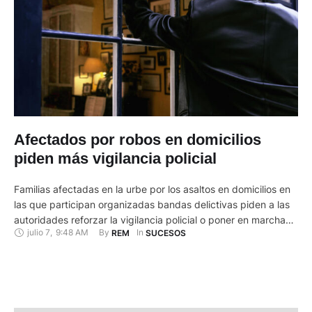
Afectados por robos en domicilios
piden más vigilancia policial
Familias afectadas en la urbe por los asaltos en domicilios en
las que participan organizadas bandas delictivas piden a las
autoridades reforzar la vigilancia policial o poner en marcha
julio 7
,
9:48 AM
By 
In 
REM
SUCESOS
proyectos de seguridad. Los últimos robos han sido
cometidos en los sectores de Puertas del Sol y Challuabamba
donde los delincuentes actuaron a plena luz del …