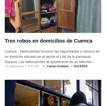
Tres robos en domicilios de Cuenca
Cuenca.- Delincuentes forzaron las seguridades y robaron en
un domicilio ubicado en el sector el Lirio de la parroquia
Sayausí. Los delincuentes se apoderaron de un televisor
septiembre 1
,
9:44 AM
By 
In 
Fabian Orellana
SUCESOS
plasma de 40 pulgadas y de 400 dólares en efectivo. El delito
sucedió la noche de este miércoles 31 de agosto. El caso fue
puesto con conocimiento de …